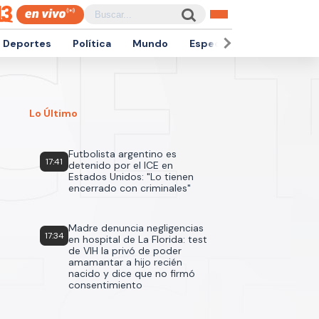
Deportes
Política
Mundo
Espectáculos
Empren
Lo Último
Futbolista argentino es
17:41
detenido por el ICE en
Estados Unidos: "Lo tienen
encerrado con criminales"
Madre denuncia negligencias
17:34
en hospital de La Florida: test
de VIH la privó de poder
amamantar a hijo recién
nacido y dice que no firmó
consentimiento