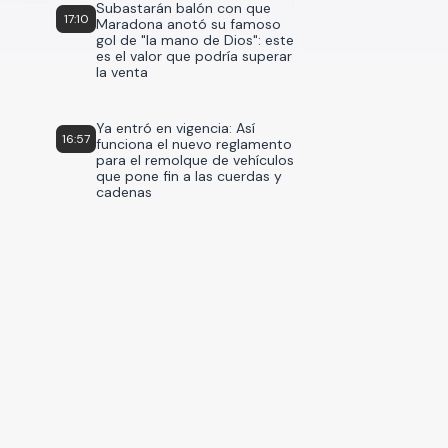
Subastarán balón con que
17:10
Maradona anotó su famoso
gol de "la mano de Dios": este
es el valor que podría superar
la venta
Ya entró en vigencia: Así
16:57
funciona el nuevo reglamento
para el remolque de vehículos
que pone fin a las cuerdas y
cadenas