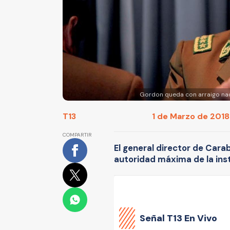
Gordon queda con arraigo naci
T13
1 de Marzo de 2018
COMPARTIR
El general director de Cara
autoridad máxima de la ins
Señal
T13 En Vivo