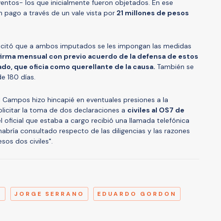
ventos- los que inicialmente fueron objetados. En ese
n pago a través de un vale vista por
21 millones de pesos
solicitó que a ambos imputados se les impongan las medidas
 firma mensual con previo acuerdo de la defensa de estos
ado, que oficia como querellante de la causa.
También se
de 180 días.
cal Campos hizo hincapié en eventuales presiones a la
olicitar la toma de dos declaraciones a
civiles al OS7 de
"el oficial que estaba a cargo recibió una llamada telefónica
abría consultado respecto de las diligencias y las razones
sos dos civiles".
A
S
JORGE SERRANO
EDUARDO GORDON