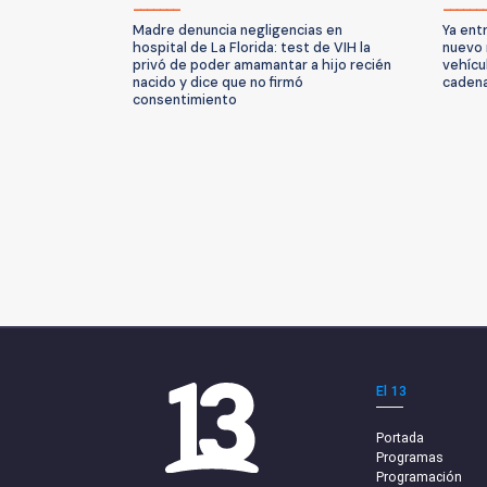
Madre denuncia negligencias en
Ya entr
hospital de La Florida: test de VIH la
nuevo 
privó de poder amamantar a hijo recién
vehícu
nacido y dice que no firmó
caden
consentimiento
El 13
Portada
Programas
Programación