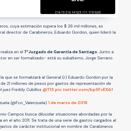
ros, cuya estimación supera los $ 26 mil millones, es
ral director de Carabineros, Eduardo Gordon, quien lideró la
realiza en el
7°Juzgado de Garantía de Santiago.
Junto a
ctor en ser formalizado- está su subalterno, Jorge Serrano.
la que se formalizará al General (r) Eduardo Gordon por la
de 21 millones de pesos por gastos de representación de
l juez Freddy Cubillos
@T13
pic.twitter.com/bpSFvEXik1
nzuela (@Fco_Valenzuela)
1 de marzo de 2018
genio Campos busca dilucidar situaciones abordadas por la
a en el año 2011. Se trata de una serie de gastos cargados al
gastos de carácter institucional en nombre de Carabineros