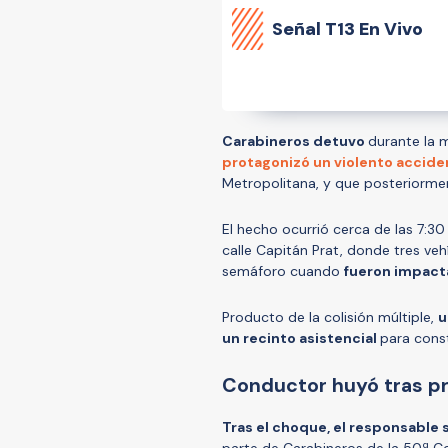
Señal
T13 En Vivo
Carabineros detuvo
durante la 
protagonizó un violento accide
Metropolitana, y que posteriormen
El hecho ocurrió cerca de las 7:3
calle Capitán Prat, donde tres ve
semáforo cuando
fueron impact
Producto de la colisión múltiple,
u
un recinto asistencial
para const
Conductor huyó tras pr
Tras el choque, el responsable se
parte de Carabineros de la 50ª C