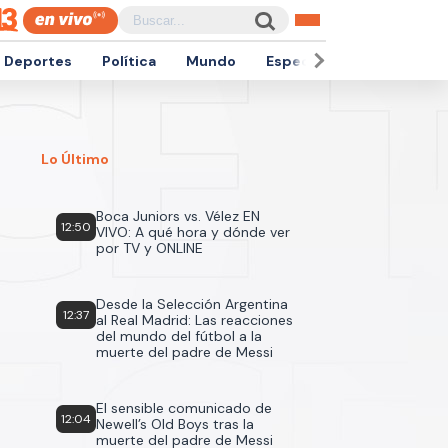
Deportes
Política
Mundo
Espectáculos
Empren
Lo Último
Boca Juniors vs. Vélez EN
12:50
VIVO: A qué hora y dónde ver
por TV y ONLINE
Desde la Selección Argentina
12:37
al Real Madrid: Las reacciones
del mundo del fútbol a la
muerte del padre de Messi
El sensible comunicado de
12:04
Newell’s Old Boys tras la
muerte del padre de Messi