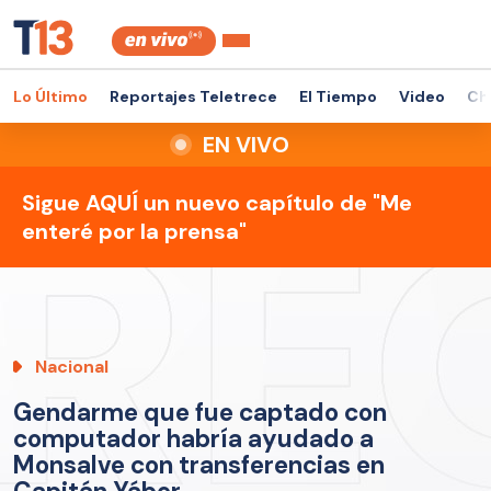
Lo Último
Reportajes Teletrece
El Tiempo
Video
Ch
EN VIVO
Sigue AQUÍ un nuevo capítulo de "Me
enteré por la prensa"
Nacional
Gendarme que fue captado con
computador habría ayudado a
Monsalve con transferencias en