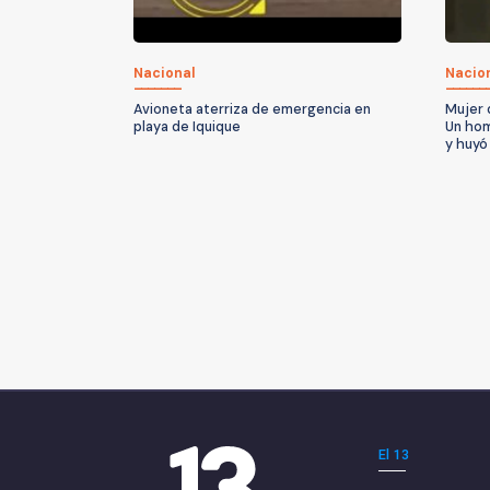
Nacional
Nacio
Avioneta aterriza de emergencia en
Mujer 
playa de Iquique
Un hom
y huyó
El 13