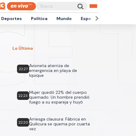
Deportes
Política
Mundo
Espectáculos
Empren
Lo Último
Avioneta aterriza de
22:27
emergencia en playa de
Iquique
Mujer quedó 22% del cuerpo
22:23
quemado: Un hombre prendió
fuego a su expareja y huyó
Arriesga clausura: Fábrica en
22:20
Quilicura se quema por cuarta
vez