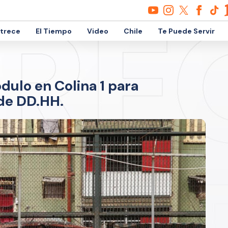
etrece
El Tiempo
Video
Chile
Te Puede Servir
dulo en Colina 1 para
de DD.HH.