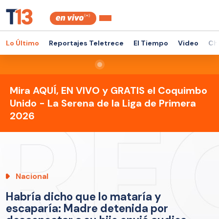
Lo Último
Reportajes Teletrece
El Tiempo
Video
Ch
Mira AQUÍ, EN VIVO y GRATIS el Coquimbo
Unido - La Serena de la Liga de Primera
2026
Nacional
Habría dicho que lo mataría y
escaparía: Madre detenida por