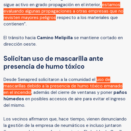
sigue activo en grado propagación en el interior,
estamos
evaluando algunas propagaciones a otras empresas que no
revisten mayores peligros
respecto a los materiales que
contienen”.
El tránsito hacia
Camino Melipilla
se mantiene cortado en
dirección oeste.
Solicitan uso de mascarilla ante
presencia de humo tóxico
Desde Senapred solicitaron a la comunidad el
uso de
mascarillas debido a la presencia de humo tóxico emanado
en el incendio
, además del cierre de ventanas y poner
paños
húmedos
en posibles accesos de aire para evitar el ingreso
del mismo.
Los vecinos afirmaron que, hace tiempo, vienen denunciando
la gestión de la empresa de neumáticos e incluso juntaron