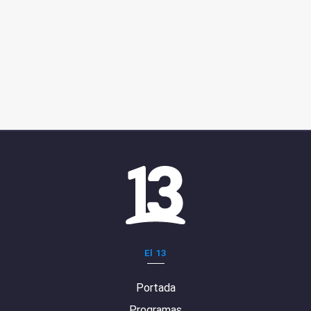
El 13
Portada
Programas