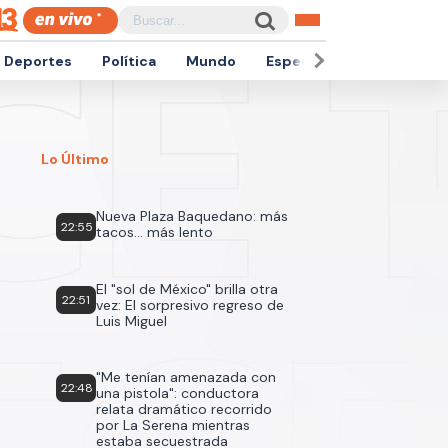
Deportes
Política
Mundo
Espectáculos
Empren
Lo Último
Nueva Plaza Baquedano: más
22:55
tacos... más lento
El "sol de México" brilla otra
22:51
vez: El sorpresivo regreso de
Luis Miguel
"Me tenían amenazada con
22:48
una pistola": conductora
relata dramático recorrido
por La Serena mientras
estaba secuestrada