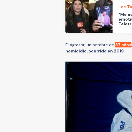
Lee T
"Me ed
emotiv
Telet
El agresor, un hombre de
37 años
homicidio, ocurrido en 2019
.