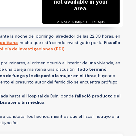
rante la noche del domingo, alrededor de las 22:30 horas, en
politana
, hecho que está siendo investigado por la
Fiscalía
olicía de Investigaciones (PDI)
.
eliminares, el crimen ocurrió al interior de una vivienda, en
de una pareja mantenía una discusión.
Todo terminó
a de fuego y le disparó a la mujer en el tórax
, huyendo
nto el presunto autor del femicidio se encuentra prófugo.
adada hasta el Hospital de Buin, donde
falleció producto del
ibía atención médica
.
ra constatar los hechos, mientras que el fiscal instruyó a la
stigación.