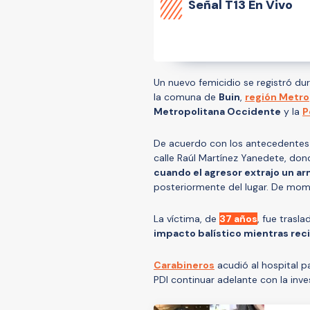
Señal
T13 En Vivo
Un nuevo femicidio se registró du
la comuna de
Buin
,
región Metro
Metropolitana Occidente
y la
P
De acuerdo con los antecedentes pr
calle Raúl Martínez Yanedete, don
cuando el agresor extrajo un arm
posteriormente del lugar. De mome
La víctima, de
37 años
, fue trasl
impacto balístico mientras rec
Carabineros
acudió al hospital pa
PDI continuar adelante con la inve