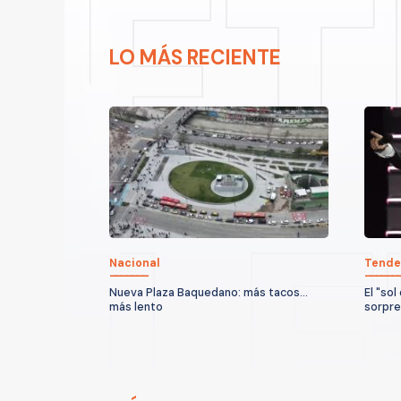
LO MÁS RECIENTE
Nacional
Tende
Nueva Plaza Baquedano: más tacos...
El "sol
más lento
sorpre