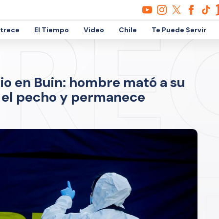
etrece
El Tiempo
Video
Chile
Te Puede Servir
io en Buin: hombre mató a su
n el pecho y permanece