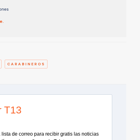
iones
e.
A
CARABINEROS
r T13
lista de correo para recibir gratis las noticias