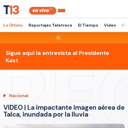
Lo Último
Reportajes Teletrece
El Tiempo
Video
Ch
Sigue aquí la entrevista al Presidente
Kast
Nacional
VIDEO | La impactante imagen aérea de
Talca, inundada por la lluvia