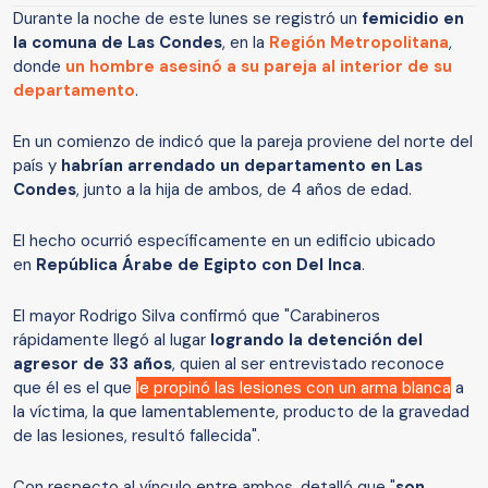
Durante la noche de este lunes se registró un
femicidio en
la comuna de Las Condes
, en la
Región Metropolitana
,
donde
un hombre asesinó a su pareja al interior de su
departamento
.
En un comienzo de indicó que la pareja proviene del norte del
país y
habrían arrendado un departamento en Las
Condes
, junto a la hija de ambos, de 4 años de edad.
El hecho ocurrió específicamente en un edificio ubicado
en
República Árabe de Egipto con Del Inca
.
El mayor Rodrigo Silva confirmó que "Carabineros
rápidamente llegó al lugar
logrando la detención del
agresor de 33 años
, quien al ser entrevistado reconoce
que él es el que
le propinó las lesiones con un arma blanca
a
la víctima, la que lamentablemente, producto de la gravedad
de las lesiones, resultó fallecida".
Con respecto al vínculo entre ambos, detalló que "
son