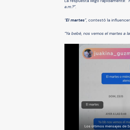
La respuesta llegó rápidamente:
“
a.m.?”.
“
El martes
”
, contestó la influencer
“Ya bebé, nos vemos el martes a la
Los últimos mensajes de Sa