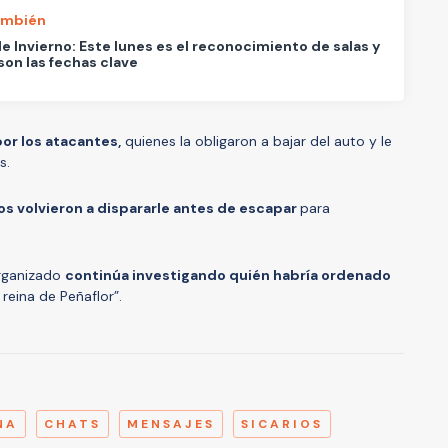
ambién
e Invierno: Este lunes es el reconocimiento de salas y
son las fechas clave
or los atacantes,
quienes la obligaron a bajar del auto y le
s.
tos volvieron a dispararle antes de escapar
para
Organizado
continúa investigando quién habría ordenado
reina de Peñaflor”.
A
NA
CHATS
MENSAJES
SICARIOS