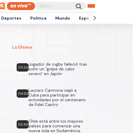
Deportes
Política
Mundo
Espectáculos
Empren
Lo Último
Jugador de rugby falleció tras
05:23
sufrir un "golpe de calor
severo" en Japón
Lautaro Carmona viajó a
04:20
Cuba para participar en
actividades por el centenario
de Fidel Castro
Chile está entre los mejores
02:43
países para comenzar una
nueva vida en Sudamérica,