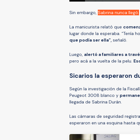
Sin embargo,
Sabrina nunca llegó.
La manicurista relató que
comenz
lugar donde la esperaba. “Tenía ho
que podía ser ella”,
señaló.
Luego,
alertó a familiares a tra
pero acá a la vuelta de la pelu.
Es
Sicarios la esperaron d
Según la investigación de la Fisca
Peugeot 3008 blanco y
permanec
llegada de Sabrina Durán.
Las cámaras de seguridad registr
esperaron en una esquina hasta que