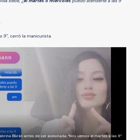
Hola bebé, ¿
el martes o miércoles
puedo atenderte a las 9
.
s 9”
, cerró la manicurista.
brina Durán antes de ser asesinada: “Nos vemos el martes a las 9”