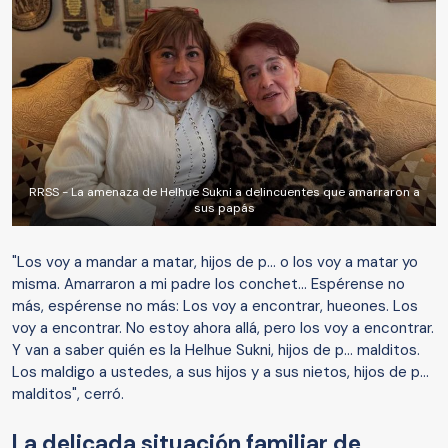
RRSS - La amenaza de Helhue Sukni a delincuentes que amarraron a
sus papás
"Los voy a mandar a matar, hijos de p... o los voy a matar yo
misma. Amarraron a mi padre los conchet... Espérense no
más, espérense no más: Los voy a encontrar, hueones. Los
voy a encontrar. No estoy ahora allá, pero los voy a encontrar.
Y van a saber quién es la Helhue Sukni, hijos de p... malditos.
Los maldigo a ustedes, a sus hijos y a sus nietos, hijos de p...
malditos", cerró.
La delicada situación familiar de