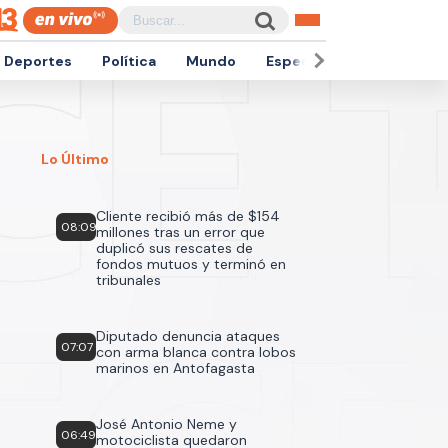
Deportes
Política
Mundo
Espectáculos
Empren
Lo Último
Cliente recibió más de $154
08:09
millones tras un error que
duplicó sus rescates de
fondos mutuos y terminó en
tribunales
Diputado denuncia ataques
07:07
con arma blanca contra lobos
marinos en Antofagasta
José Antonio Neme y
06:49
motociclista quedaron