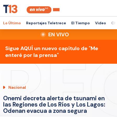
Lo Último
Reportajes Teletrece
El Tiempo
Video
Ch
EN VIVO
Sigue AQUÍ un nuevo capítulo de "Me
enteré por la prensa"
Nacional
Onemi decreta alerta de tsunami en
las Regiones de Los Ríos y Los Lagos:
Odenan evacua a zona segura