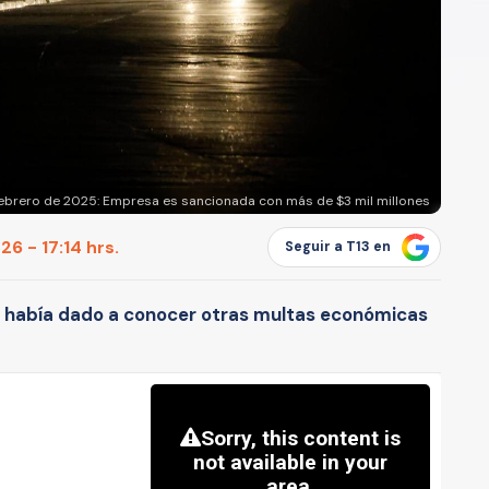
ebrero de 2025: Empresa es sancionada con más de $3 mil millones
6 - 17:14 hrs.
Seguir a T13 en
EC había dado a conocer otras multas económicas