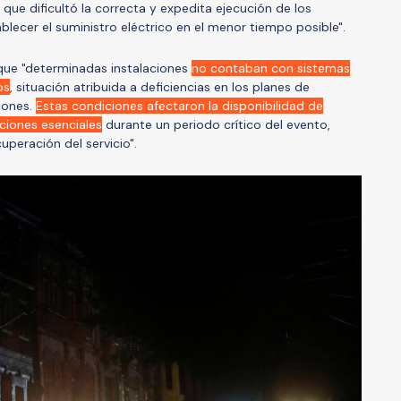
o que dificultó la correcta y expedita ejecución de los
ecer el suministro eléctrico en el menor tiempo posible".
que "determinadas instalaciones
no contaban con sistemas
os
, situación atribuida a deficiencias en los planes de
iones.
Estas condiciones afectaron la disponibilidad de
ciones esenciales
durante un periodo crítico del evento,
uperación del servicio".