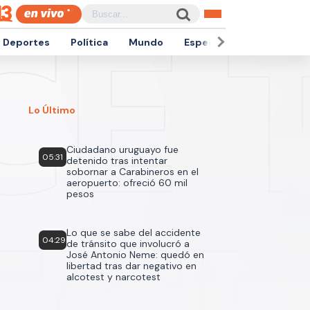
Deportes
Política
Mundo
Espectáculos
Empren
Lo Último
Ciudadano uruguayo fue
05:31
detenido tras intentar
sobornar a Carabineros en el
aeropuerto: ofreció 60 mil
pesos
Lo que se sabe del accidente
04:29
de tránsito que involucró a
José Antonio Neme: quedó en
libertad tras dar negativo en
alcotest y narcotest