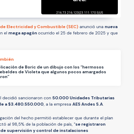
de Electricidad y Combustible (SEC)
anunció una
nueva
n el
mega apagón
ocurrido el 25 de febrero de 2025 y que
ambién
licación de Boric de un dibujo con los “hermosos
rebeldes de Violeta que algunos pocos amargados
aron”
al decidió sancionaron con
50.000 Unidades Tributarias
ale a $3.480.550.000
, a la empresa
AES Andes S.A
.
igación del hecho permitió establecer que durante el plan
ectó al 98,5% de la población de país, "
se registraron
de supervisión y control de instalaciones