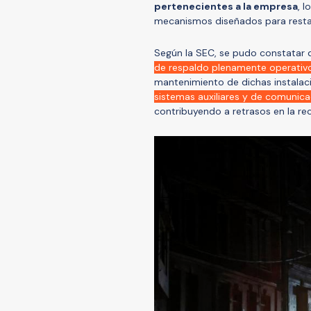
pertenecientes a la empresa
, l
mecanismos diseñados para restabl
Según la SEC, se pudo constatar 
de respaldo plenamente operativ
mantenimiento de dichas instalac
sistemas auxiliares y de comunica
contribuyendo a retrasos en la rec