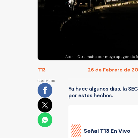
Aton - Otra multa por mega apagón de f
T13
26 de Febrero de 202
COMPARTIR
Ya hace algunos días, la S
por estos hechos.
Señal
T13 En Vivo