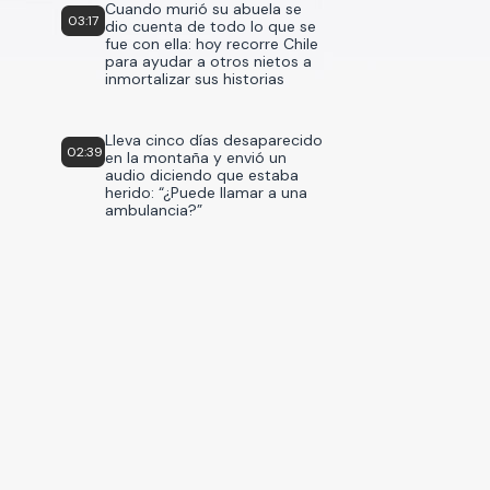
Cuando murió su abuela se
03:17
dio cuenta de todo lo que se
fue con ella: hoy recorre Chile
para ayudar a otros nietos a
inmortalizar sus historias
Lleva cinco días desaparecido
02:39
en la montaña y envió un
audio diciendo que estaba
herido: “¿Puede llamar a una
ambulancia?”