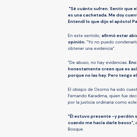
"Sé cuánto sufren. Sentir que e
es una cachetada. Me doy cuenta
Entendí lo que dijo el apóstol P
En este sentido,
afirmó estar abi
opinión.
"Yo no puedo condenarlo
obtener una evidencia".
"De abuso, no hay evidencias.
Encu
honestamente creen que es así, 
porque no las hay. Pero tengo e
El obispo de Osorno ha sido cuest
Fernando Karadima, quien fue dec
por la justicia ordinaria como ecl
"Él estuvo presente -y perdón s
cuando me hacía darle besos",
Bosque.