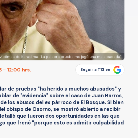
víctimas de Karadima: "La palabra prueba me jugó una mala pasada"
 - 12:00 hrs.
Seguir a T13 en
blar de pruebas "ha herido a muchos abusados" y
ablar de "evidencia" sobre el caso de Juan Barros,
e los abusos del ex párroco de El Bosque. Si bien
 del obispo de Osorno, se mostró abierto a recibir
 detalló que fueron dos oportunidades en las que
lgo que frenó "porque esto es admitir culpabilidad