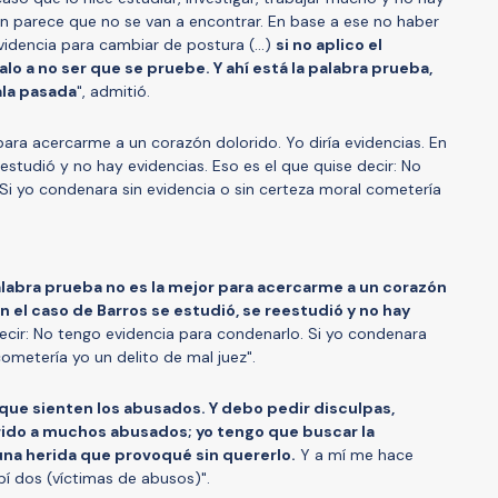
en parece que no se van a encontrar. En base a ese no haber
videncia para cambiar de postura (...)
si no aplico el
alo a no ser que se pruebe. Y ahí está la palabra prueba,
ala pasada
", admitió.
para acercarme a un corazón dolorido. Yo diría evidencias. En
eestudió y no hay evidencias. Eso es el que quise decir: No
Si yo condenara sin evidencia o sin certeza moral cometería
alabra prueba no es la mejor para acercarme a un corazón
En el caso de Barros se estudió, se reestudió y no hay
decir: No tengo evidencia para condenarlo. Si yo condenara
cometería yo un delito de mal juez".
 que sienten los abusados. Y debo pedir disculpas,
rido a muchos abusados; yo tengo que buscar la
 una herida que provoqué sin quererlo.
Y a mí me hace
bí dos (víctimas de abusos)".