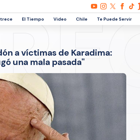
etrece
El Tiempo
Video
Chile
Te Puede Servir
dón a víctimas de Karadima:
ugó una mala pasada"