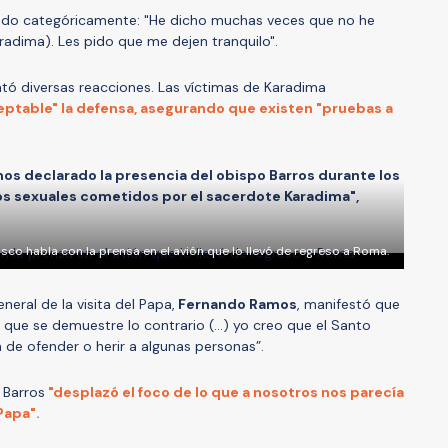
ado categóricamente: "He dicho muchas veces que no he
radima). Les pido que me dejen tranquilo".
ató diversas reacciones. Las víctimas de Karadima
aceptable" la defensa, asegurando que existen "pruebas a
mos declarado la presencia del obispo Barros durante los
os sexuales cometidos por el sacerdote Karadima",
sco habla con la prensa en el avión que lo llevó de regreso a Roma.
neral de la visita del Papa,
Fernando Ramos
, manifestó que
 que se demuestre lo contrario (…) yo creo que el Santo
 de ofender o herir a algunas personas”.
 Barros
"desplazó el foco de lo que a nosotros nos parecía
Papa".