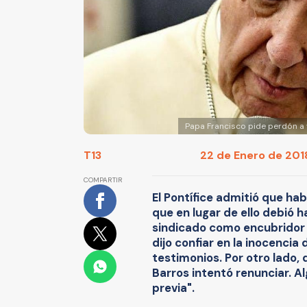
Papa Francisco pide perdón a 
T13
22 de Enero de 2018
COMPARTIR
El Pontífice admitió que ha
que en lugar de ello debió h
sindicado como encubridor d
dijo confiar en la inocencia
testimonios. Por otro lado,
Barros intentó renunciar. A
previa".