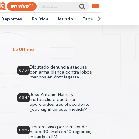
Deportes
Política
Mundo
Espectáculos
Empren
Lo Último
Diputado denuncia ataques
07:07
con arma blanca contra lobos
marinos en Antofagasta
José Antonio Neme y
06:49
motociclista quedaron
apercibidos tras el accidente:
¿qué significa esta medida?
Emiten aviso por vientos de
05:57
hasta 90 km/h en 10 regiones,
incluida la RM