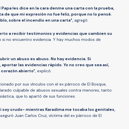
l Papa les dice en la cara denme una carta con la prueba,
 de que mi expresión no fue feliz, porque no lo pensé.
ablo, sobre el incendio en una carta",
agregó.
erto a recibir testimonios y evidencias que cambien su
 si no encuentro evidencia. Y hay muchos modos de
brir un abuso es abuso. No hay evidencia. Si
aportar las evidencias rápido. Yo no creo que sea así,
l corazón abierto"
, explicó.
ionado por sus vínculos con el ex párroco de El Bosque,
larado culpable de abusos sexuales contra menores, tanto
esiástica, que lo apartó de sus funciones.
i soy crudo- mientras Karadima me tocaba los genitales,
aseguró Juan Carlos Cruz, víctima del ex párroco de El