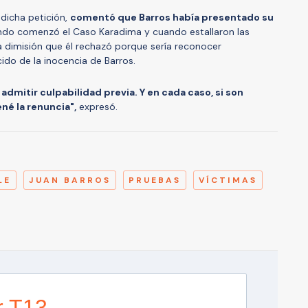
dicha petición,
comentó que Barros había presentado su
ndo comenzó el Caso Karadima y cuando estallaron las
a dimisión que él rechazó porque sería reconocer
cido de la inocencia de Barros.
 admitir culpabilidad previa. Y en cada caso, si son
ené la renuncia",
expresó.
A
LE
JUAN BARROS
PRUEBAS
VÍCTIMAS
r T13