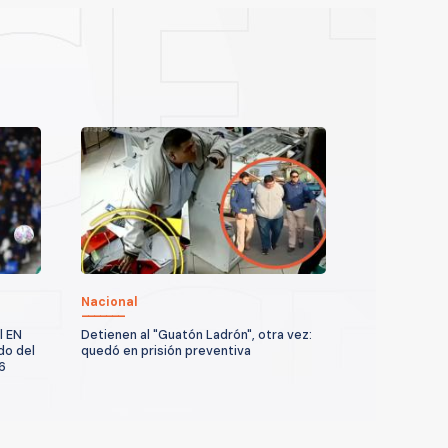
Nacional
l EN
Detienen al "Guatón Ladrón", otra vez:
do del
quedó en prisión preventiva
6