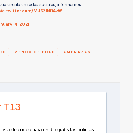
ue circula en redes sociales, informamos:
pic.twitter.com/MU3ZIN0AvW
nuary 14, 2021
A
ICO
MENOR DE EDAD
AMENAZAS
r T13
lista de correo para recibir gratis las noticias