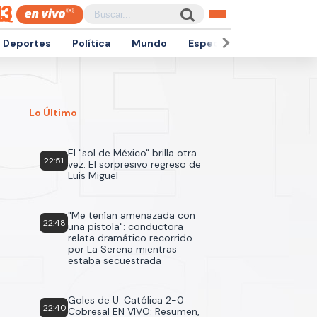
Deportes
Política
Mundo
Espectáculos
Empren
Lo Último
El "sol de México" brilla otra
22:51
vez: El sorpresivo regreso de
Luis Miguel
"Me tenían amenazada con
22:48
una pistola": conductora
relata dramático recorrido
por La Serena mientras
estaba secuestrada
Goles de U. Católica 2-0
22:40
Cobresal EN VIVO: Resumen,