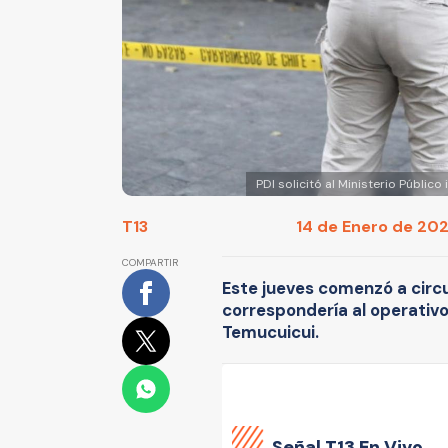
PDI solicitó al Ministerio Públi
T13
14 de Enero de 2021
COMPARTIR
Este jueves comenzó a circu
correspondería al operativo
Temucuicui.
Señal
T13 En Vivo