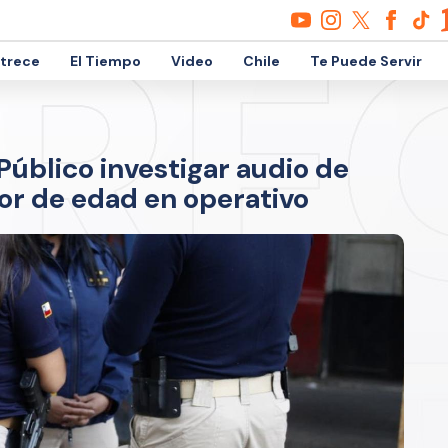
etrece
El Tiempo
Video
Chile
Te Puede Servir
 Público investigar audio de
r de edad en operativo