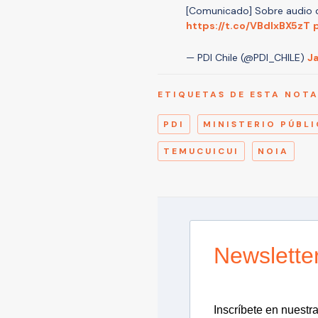
[Comunicado] Sobre audio q
https://t.co/VBdlxBX5zT
— PDI Chile (@PDI_CHILE)
Ja
ETIQUETAS DE ESTA NOT
PDI
MINISTERIO PÚBL
TEMUCUICUI
NOIA
Newslette
Inscríbete en nuestra 