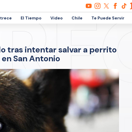
etrece
El Tiempo
Video
Chile
Te Puede Servir
 tras intentar salvar a perrito
a en San Antonio