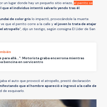
por un lugar donde hay un pequeño sitio eriazo,
el perrito se
que el individuo intentó salvarlo yendo tras él
.
undai de color gris
lo impactó, provocándole la muerte.
e que el perrito corre a la calle y
el joven lo trata de atajar
 el atropello
", dijo un testigo, según consigna El Líder de San
ambién
e para allá...": Motorista graba encerrona mientras
a bencina en servicentro
jaba el auto que provocó el atropello, prestó declaración
ifestando que el hombre apareció e ingresó a la calle de
dad de esquivarlo.