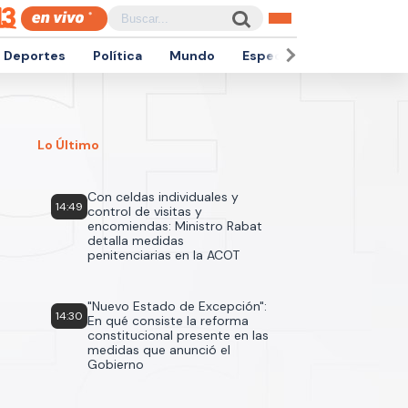
Deportes
Política
Mundo
Espectáculos
Empren
Lo Último
Con celdas individuales y
14:49
control de visitas y
encomiendas: Ministro Rabat
detalla medidas
penitenciarias en la ACOT
"Nuevo Estado de Excepción":
14:30
En qué consiste la reforma
constitucional presente en las
medidas que anunció el
Gobierno