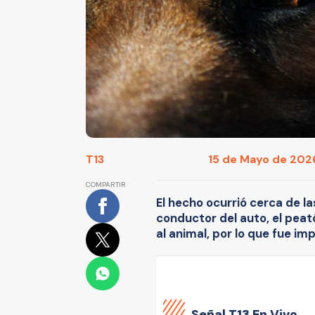
T13
15 de Mayo de 2026
COMPARTIR
El hecho ocurrió cerca de la
conductor del auto, el pea
al animal, por lo que fue imp
Señal
T13 En Vivo