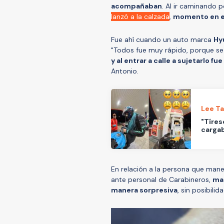
acompañaban
. Al ir caminando 
lanzó a la calzada
,
momento en el 
Fue ahí cuando un auto marca
Hy
"Todos fue muy rápido, porque se v
y al entrar a calle a sujetarlo fue
Antonio.
Lee T
"Tíres
cargab
En relación a la persona que mane
ante personal de Carabineros,
man
manera sorpresiva
, sin posibili