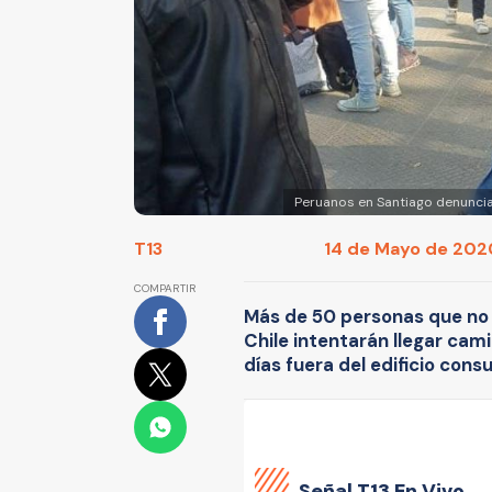
Peruanos en Santiago denuncian
T13
14 de Mayo de 2020
COMPARTIR
Más de 50 personas que no 
Chile intentarán llegar cam
días fuera del edificio consu
Señal
T13 En Vivo