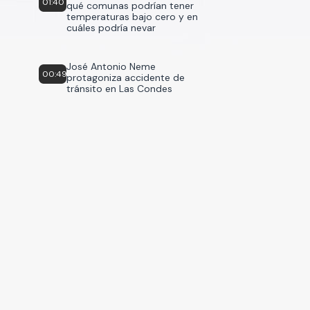
01:40
qué comunas podrían tener
temperaturas bajo cero y en
cuáles podría nevar
José Antonio Neme
00:49
protagoniza accidente de
tránsito en Las Condes