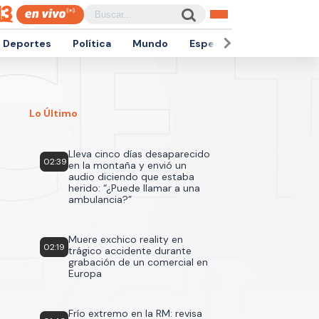
Deportes
Política
Mundo
Espectáculos
Empren
Lo Último
Lleva cinco días desaparecido
02:39
en la montaña y envió un
audio diciendo que estaba
herido: “¿Puede llamar a una
ambulancia?”
Muere exchico reality en
02:19
trágico accidente durante
grabación de un comercial en
Europa
Frío extremo en la RM: revisa