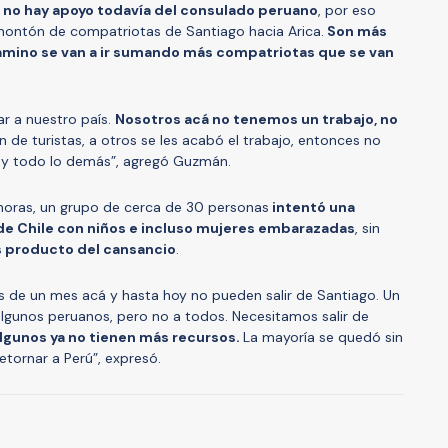
no hay apoyo todavía del consulado peruano
, por eso
montón de compatriotas de Santiago hacia Arica.
Son más
amino se van a ir sumando más compatriotas que se van
r a nuestro país.
Nosotros acá no tenemos un trabajo, no
de turistas, a otros se les acabó el trabajo, entonces no
y todo lo demás”, agregó Guzmán.
 horas, un grupo de cerca de 30 personas
intentó una
 de Chile con niños e incluso mujeres embarazadas
, sin
os producto del cansancio
.
 de un mes acá y hasta hoy no pueden salir de Santiago. Un
algunos peruanos, pero no a todos. Necesitamos salir de
algunos ya no tienen más recursos.
La mayoría se quedó sin
etornar a Perú”, expresó.
A