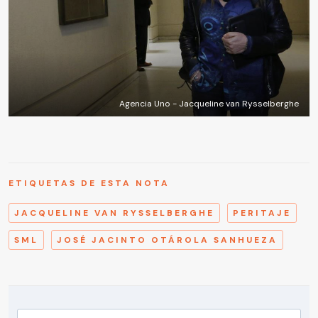
Agencia Uno - Jacqueline van Rysselberghe
ETIQUETAS DE ESTA NOTA
JACQUELINE VAN RYSSELBERGHE
PERITAJE
SML
JOSÉ JACINTO OTÁROLA SANHUEZA