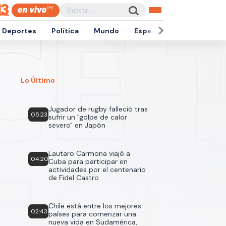
Deportes
Política
Mundo
Espectáculos
Empren
Lo Último
Jugador de rugby falleció tras
05:23
sufrir un "golpe de calor
severo" en Japón
Lautaro Carmona viajó a
04:20
Cuba para participar en
actividades por el centenario
de Fidel Castro
Chile está entre los mejores
02:43
países para comenzar una
nueva vida en Sudamérica,