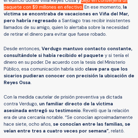
el edificio donde vivía Reyes Ossa y
dejó en conserjería un
paquete con $9 millones en efectivo.
En ese momento,
la
víctima se encontraba de vacaciones en Viña del Mar,
pero habría regresado
a Santiago tras recibir insistentes
llamados de su amigo, quien lo alertaba sobre la necesidad
de retirar el dinero para evitar que fuese robado.
Desde entonces,
Verdugo mantuvo contacto constante,
consultándole si había recibido el paquete
y si tenía el
dinero en su poder. De acuerdo con la tesis del Ministerio
Público, esa comunicación habría sido
clave para que los
sicarios pudieran conocer con precisión la ubicación de
Reyes Ossa
.
Con la medida cautelar de prisión preventiva ya dictada
contra Verdugo,
un familiar directo de la víctima
asesinada entregó su testimonio
. Reveló que la relación
era de una cercanía notable. “Se conocían aproximadamente
hace siete, ocho años,
se conocían entre las familias, se
veían entre tres a cuatro veces por semana”
, relató.