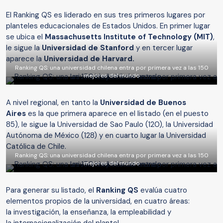
El Ranking QS es liderado en sus tres primeros lugares por
planteles educacionales de Estados Unidos. En primer lugar
se ubica el
Massachusetts Institute of Technology (MIT)
,
le sigue la
Universidad de Stanford
y en tercer lugar
aparece la
Universidad de Harvard.
Ranking QS: una universidad chilena entra por primera vez a las 150
mejores del mundo
A nivel regional, en tanto la
Universidad de Buenos
Aires
es la que primera aparece en el listado (en el puesto
85), le sigue la Universidad de Sao Paulo (120), la Universidad
Autónoma de México (128) y en cuarto lugar la Universidad
Católica de Chile.
Ranking QS: una universidad chilena entra por primera vez a las 150
mejores del mundo
Para generar su listado, el
Ranking QS
evalúa cuatro
elementos propios de la universidad, en cuatro áreas:
la investigación, la enseñanza, la empleabilidad y