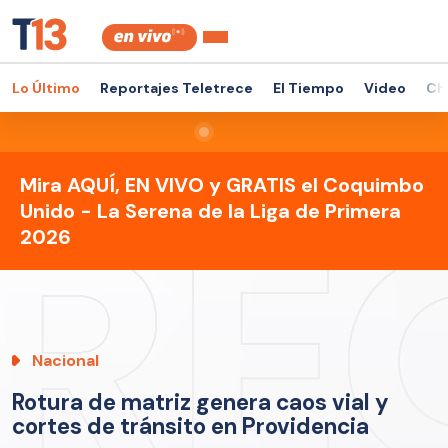
Lo Último
Reportajes Teletrece
El Tiempo
Video
Ch
Mira AQUÍ, EN VIVO y GRATIS el Coquimbo
Unido - La Serena de la Liga de Primera
2026
Nacional
Rotura de matriz genera caos vial y
cortes de tránsito en Providencia