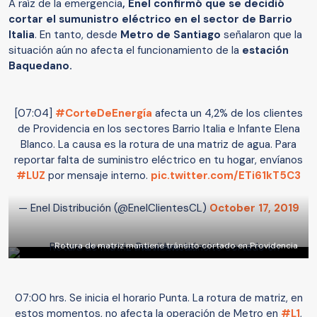
A raíz de la emergencia
, Enel confirmó que se decidió
cortar el sumunistro eléctrico en el sector de Barrio
Italia
. En tanto, desde
Metro de Santiago
señalaron que la
situación aún no afecta el funcionamiento de la
estación
Baquedano.
[07:04]
#CorteDeEnergía
afecta un 4,2% de los clientes
de Providencia en los sectores Barrio Italia e Infante Elena
Blanco. La causa es la rotura de una matriz de agua. Para
reportar falta de suministro eléctrico en tu hogar, envíanos
#LUZ
por mensaje interno.
pic.twitter.com/ETi61kT5C3
— Enel Distribución (@EnelClientesCL)
October 17, 2019
Rotura de matriz mantiene tránsito cortado en Providencia
07:00 hrs. Se inicia el horario Punta. La rotura de matriz, en
estos momentos, no afecta la operación de Metro en
#L1
,