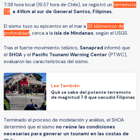
7:38 hora local (19:37 hora de Chile), se registró un
terremoto
7,8
a 49km al sur de General Santos, Filipinas.
El sismo tuvo su epicentro en el mar a
35 kilómetros de
profundidad
,
cerca a la
isla de Mindanao
, según el USGS.
Tras el fuerte movimiento telúrico,
Senapred
informó que
el
SHOA
y el
Pacific Tsunami Warning Center
(PTWC),
evaluaron las características del sismo.
Lee También
Qué se sabe del potente terremoto
de magnitud 7.8 que sacudió Filipinas
Terminado el proceso de modelación y análisis, el SHOA
determinó que el sismo
no reúne las condiciones
necesarias para generar un tsunami en las costas de