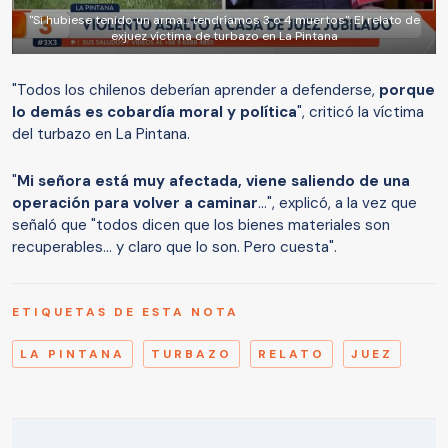
"Si hubiese tenido un arma... tendríamos 3 o 4 muertos": El relato de
exjuez víctima de turbazo en La Pintana
"Todos los chilenos deberían aprender a defenderse,
porque
lo demás es cobardía moral y política
", criticó la víctima
del turbazo en La Pintana.
"
Mi señora está muy afectada, viene saliendo de una
operación para volver a caminar
...", explicó, a la vez que
señaló que "todos dicen que los bienes materiales son
recuperables... y claro que lo son. Pero cuesta".
ETIQUETAS DE ESTA NOTA
LA PINTANA
TURBAZO
RELATO
JUEZ