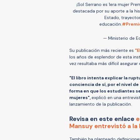
¡Sol Serrano es 1era mujer Prem
destacada por su aporte a la hi
Estado, trayectori
educación.
#Premio
— Ministerio de 
Su publicación más reciente es
"E
los años de esplendor de esta inst
vez resultaba más difícil asegurar
"El libro intenta explicar la rupt
conciencia de sí, por el nivel de
forma en que los estudiantes se 
mujeres",
explicó en una entrevis
lanzamiento de la publicación.
Revisa en este enlace
e
Mansuy entrevistó a la 
También ha planteado definiciones 