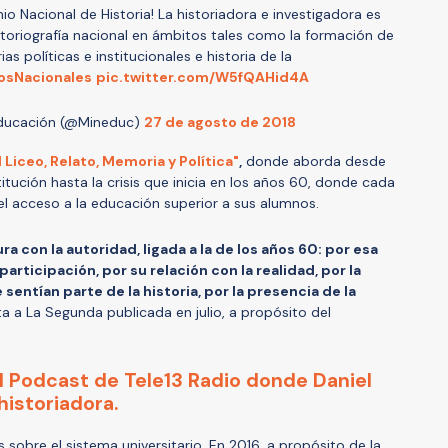
io Nacional de Historia! La historiadora e investigadora es
storiografía nacional en ámbitos tales como la formación de
as políticas e institucionales e historia de la
sNacionales
pic.twitter.com/W5fQAHid4A
Educación (@Mineduc)
27 de agosto de 2018
l Liceo, Relato, Memoria y Política"
,
donde aborda desde
itución hasta la crisis que inicia en los años 60, donde cada
 el acceso a la educación superior a sus alumnos.
ura con la autoridad, ligada a la de los años 60: por esa
 participación, por su relación con la realidad, por la
sentían parte de la historia, por la presencia de la
ta a La Segunda publicada en julio, a propósito del
l Podcast de Tele13 Radio donde Daniel
historiadora.
sobre el sistema universitario. En 2016, a propósito de la