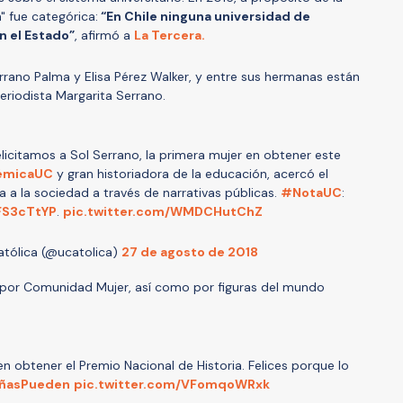
" fue categórica:
“En Chile ninguna universidad de
n el Estado”
, afirmó a
La Tercera.
rrano Palma y Elisa Pérez Walker, y entre sus hermanas están
periodista Margarita Serrano.
licitamos a Sol Serrano, la primera mujer en obtener este
émicaUC
y gran historiadora de la educación, acercó el
a a la sociedad a través de narrativas públicas.
#NotaUC
:
HFS3cTtYP
.
pic.twitter.com/WMDCHutChZ
atólica (@ucatolica)
27 de agosto de 2018
 por Comunidad Mujer, así como por figuras del mundo
btener el Premio Nacional de Historia. Felices porque lo
ñasPueden
pic.twitter.com/VFomqoWRxk