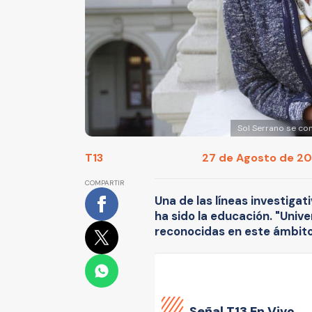
Sol Serrano se con
T13
27 de Agosto de 201
COMPARTIR
Una de las líneas investiga
ha sido la educación. "Univ
reconocidas en este ámbito
Señal
T13 En Vivo