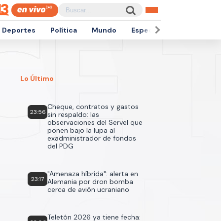
Deportes
Política
Mundo
Espectáculos
Empren
Lo Último
Cheque, contratos y gastos
23:56
sin respaldo: las
observaciones del Servel que
ponen bajo la lupa al
exadministrador de fondos
del PDG
"Amenaza híbrida": alerta en
23:17
Alemania por dron bomba
cerca de avión ucraniano
Teletón 2026 ya tiene fecha: