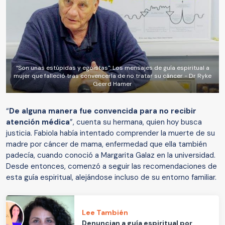
“Son unas estúpidas y egoístas": Los mensajes de guía espiritual a
mujer que falleció tras convencerla de no tratar su cáncer - Dr Ryke
Geerd Hamer
“
De alguna manera fue convencida para no recibir
atención médica
”, cuenta su hermana, quien hoy busca
justicia. Fabiola había intentado comprender la muerte de su
madre por cáncer de mama, enfermedad que ella también
padecía, cuando conoció a Margarita Galaz en la universidad.
Desde entonces, comenzó a seguir las recomendaciones de
esta guía espiritual, alejándose incluso de su entorno familiar.
Lee También
Denuncian a guía espiritual por