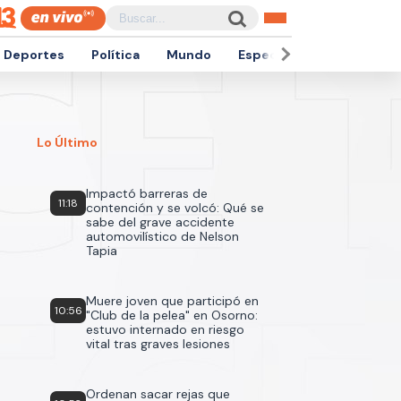
Deportes
Política
Mundo
Espectáculos
Empren
Lo Último
Impactó barreras de
11:18
contención y se volcó: Qué se
sabe del grave accidente
automovilístico de Nelson
Tapia
Muere joven que participó en
10:56
"Club de la pelea" en Osorno:
estuvo internado en riesgo
vital tras graves lesiones
Ordenan sacar rejas que