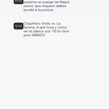
10:52
pusieron en pasaje de Maipú:
vecino que requiere diálisis
acudió a la justicia
Coquimbo Unido vs. La
10:51
Serena: A qué hora y cómo
ver el clásico por T13 En Vivo
este SÁBADO