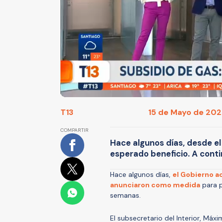
T13
15 de Mayo de 2026
COMPARTIR
Hace algunos días, desde el
esperado beneficio. A conti
Hace algunos días,
el Gobierno ac
anunciaron como medida
para p
semanas.
El subsecretario del Interior, Máx