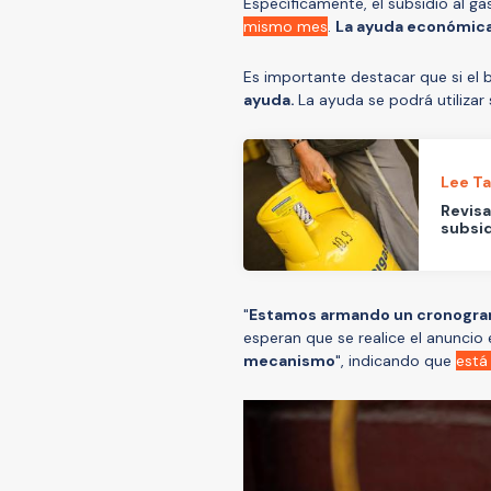
Específicamente, el subsidio al g
mismo mes
.
La ayuda económica 
Es importante destacar que si el b
ayuda.
La ayuda se podrá utilizar
Lee T
Revisa
subsid
"
Estamos armando un cronogra
esperan que se realice el anuncio
mecanismo
", indicando que
está