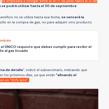
as
se empezará a otorgar entre el 16-17 de junio hasta el 21 del
se podrá utilizar hasta el 30 de septiembre
.
eneficio no se utiliza hasta esa fecha,
se vencerá la
 sólo en la compra de gas, no para adquirir otro producto.
ambién
 el ÚNICO requisito que debes cumplir para recibir el
io al gas licuado
ma de detalle
", indicó el subsecretario, indicando que
 en los próximos días, ya que están
"afinando el
 en un "90% listo".