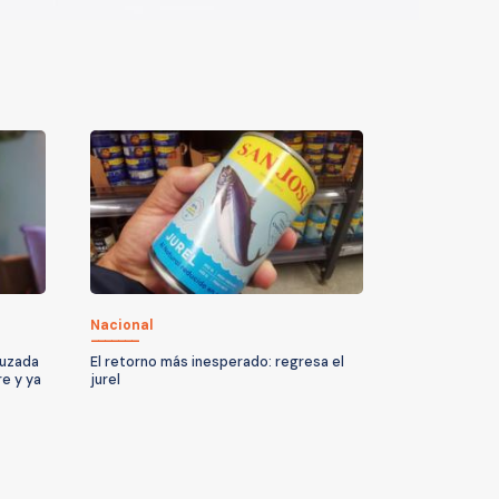
Nacional
ruzada
El retorno más inesperado: regresa el
re y ya
jurel