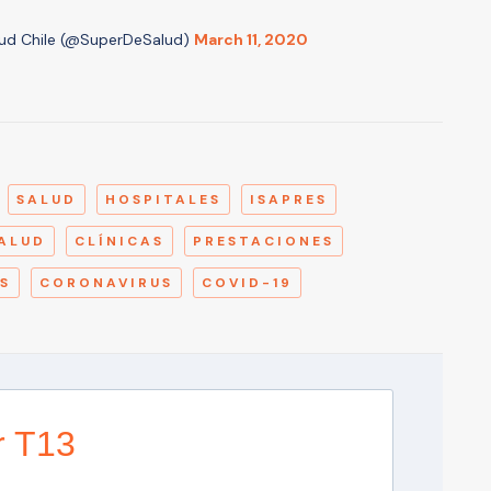
lud Chile (@SuperDeSalud)
March 11, 2020
A
SALUD
HOSPITALES
ISAPRES
SALUD
CLÍNICAS
PRESTACIONES
S
CORONAVIRUS
COVID-19
r T13