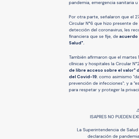
pandemia, emergencia sanitaria u o
Por otra parte, señalaron que el 2
Circular N°6 que hizo presente de
detección del coronavirus, les re
financiera que se fije, de
acuerdo a
Salud".
También afirmaron que el martes 1
clínicas y hospitales la Circular N°
de libre acceso sobre el valor"
del Covid-19
; como asimismo "da
prevención de infecciones"; y a "
para respetar y proteger la privac
⚠
ISAPRES NO PUEDEN EX
La Superintendencia de Salud a
declaración de pandemia