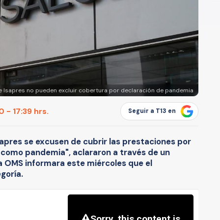
e Isapres no pueden excluir cobertura por declaración de pandemia
 - 17:39 hrs.
Seguir a T13 en
apres se excusen de cubrir las prestaciones por
como pandemia", aclararon a través de un
a OMS informara este miércoles que el
goría.