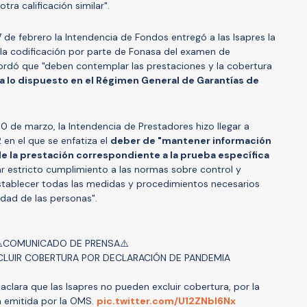
tra calificación similar".
7 de febrero la Intendencia de Fondos entregó a las Isapres la
 la codificación por parte de Fonasa del examen de
cordó que "deben contemplar las prestaciones y la cobertura
 lo dispuesto en el Régimen General de Garantías de
0 de marzo, la Intendencia de Prestadores hizo llegar a
2 en el que se enfatiza el
deber de "mantener información
 de la prestación correspondiente a la prueba específica
r estricto cumplimiento a las normas sobre control y
establecer todas las medidas y procedimientos necesarios
idad de las personas".
️COMUNICADO DE PRENSA⚠️
CLUIR COBERTURA POR DECLARACIÓN DE PANDEMIA
clara que las Isapres no pueden excluir cobertura, por la
 emitida por la OMS.
pic.twitter.com/U12ZNbI6Nx