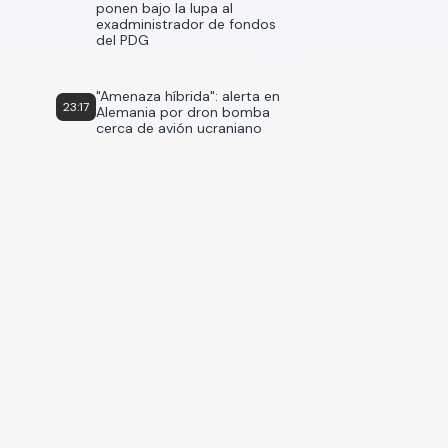
ponen bajo la lupa al
exadministrador de fondos
del PDG
"Amenaza híbrida": alerta en
23:17
Alemania por dron bomba
cerca de avión ucraniano