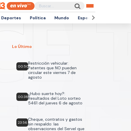
Deportes
Política
Mundo
Espectáculos
Empren
Lo Último
Restricción vehicular:
00:50
Patentes que NO pueden
circular este viernes 7 de
agosto
¿Hubo suerte hoy?:
00:38
Resultados del Loto sorteo
5461 del jueves 6 de agosto
Cheque, contratos y gastos
23:56
sin respaldo: las
observaciones del Servel que