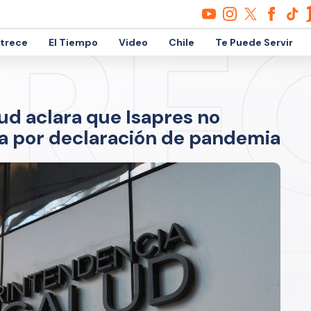
etrece
El Tiempo
Video
Chile
Te Puede Servir
ud aclara que Isapres no
a por declaración de pandemia