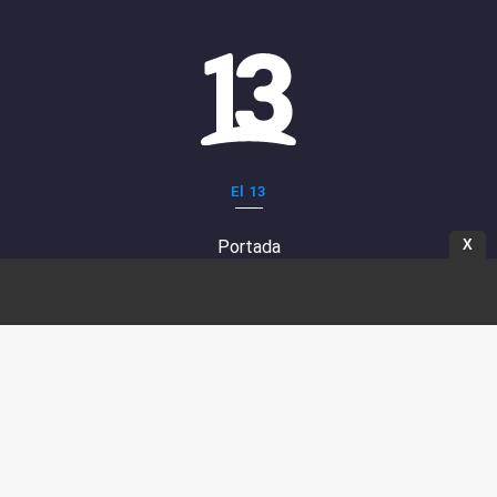
El 13
X
Portada
Programas
Programación
Capítulos
Bases de Concursos
13Go
Corporativo