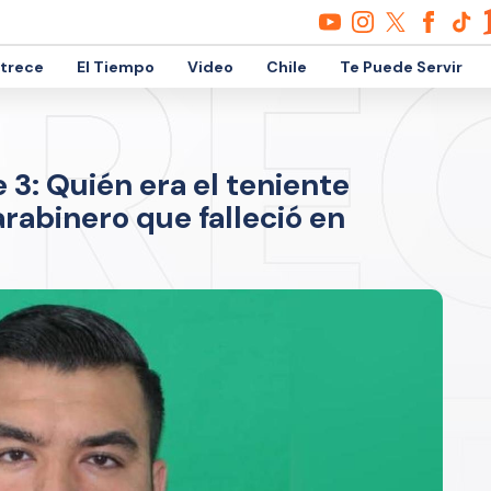
etrece
El Tiempo
Video
Chile
Te Puede Servir
e 3: Quién era el teniente
rabinero que falleció en