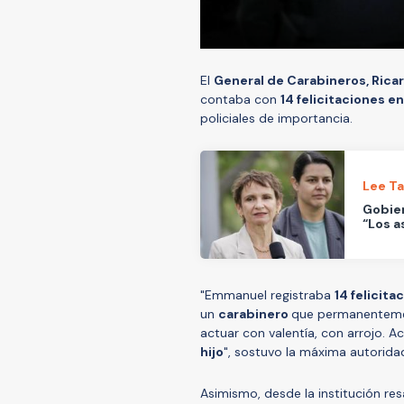
El
General de Carabineros, Rica
contaba con
14 felicitaciones en
policiales de importancia.
Lee T
Gobier
“Los a
"Emmanuel registraba
14 felicita
un
carabinero
que permanenteme
actuar con valentía, con arrojo. 
hijo
", sostuvo la máxima autoridad 
Asimismo, desde la institución res