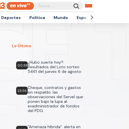
Deportes
Política
Mundo
Espectáculos
Empren
Lo Último
¿Hubo suerte hoy?:
00:38
Resultados del Loto sorteo
5461 del jueves 6 de agosto
Cheque, contratos y gastos
23:56
sin respaldo: las
observaciones del Servel que
ponen bajo la lupa al
exadministrador de fondos
del PDG
"Amenaza híbrida": alerta en