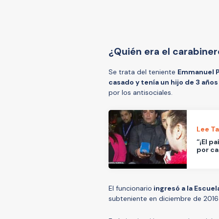
¿Quién era el carabiner
Se trata del teniente
Emmanuel P
casado y tenía un hijo de 3 año
por los antisociales.
Lee T
“¡El p
por ca
El funcionario
ingresó a la Escuel
subteniente en diciembre de 2016