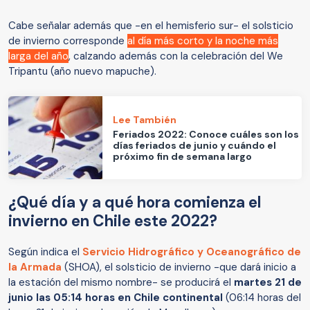
Cabe señalar además que -en el hemisferio sur- el solsticio
de invierno corresponde
al día más corto y la noche más
larga del año
, calzando además con la celebración del We
Tripantu (año nuevo mapuche).
Lee También
Feriados 2022: Conoce cuáles son los
días feriados de junio y cuándo el
próximo fin de semana largo
¿Qué día y a qué hora comienza el
invierno en Chile este 2022?
Según indica el
Servicio Hidrográfico y Oceanográfico de
la Armada
(SHOA), el solsticio de invierno -que dará inicio a
la estación del mismo nombre- se producirá el
martes 21 de
junio las 05:14 horas en Chile continental
(06:14 horas del