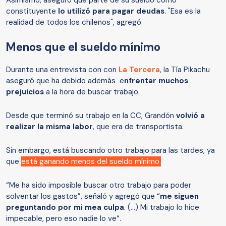
Asimismo, aseguró que parte de su sueldo como
constituyente
lo utilizó para pagar deudas
. "Esa es la
realidad de todos los chilenos", agregó.
Menos que el sueldo mínimo
Durante una entrevista con con
La Tercera
, la Tía Pikachu
aseguró que ha debido además e
nfrentar muchos
prejuicios
a la hora de buscar trabajo.
Desde que terminó su trabajo en la CC, Grandón
volvió a
realizar la misma labor
, que era de transportista.
Sin embargo, está buscando otro trabajo para las tardes, ya
que
está ganando menos del sueldo mínimo.
“Me ha sido imposible buscar otro trabajo para poder
solventar los gastos”, señaló y agregó que “
me siguen
preguntando por mi mea culpa
. (…) Mi trabajo lo hice
impecable, pero eso nadie lo ve“.