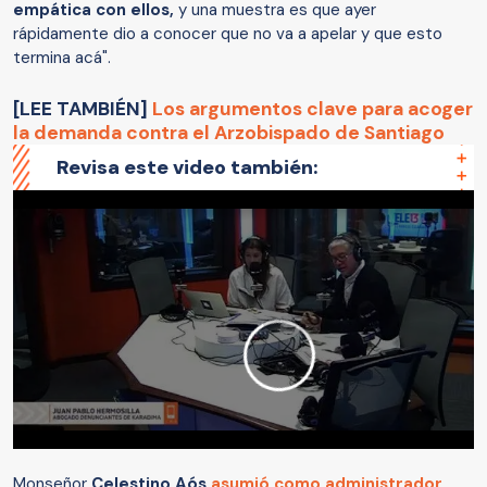
empática con ellos,
y una muestra es que ayer
rápidamente dio a conocer que no va a apelar y que esto
termina acá".
[LEE TAMBIÉN]
Los argumentos clave para acoger
la demanda contra el Arzobispado de Santiago
Revisa este video también:
Monseñor
Celestino Aós
asumió como administrador