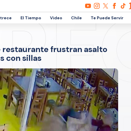
etrece
El Tiempo
Video
Chile
Te Puede Servir
 restaurante frustran asalto
 con sillas