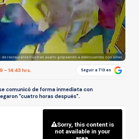
 de restaurante frustran asalto golpeando a delincuentes con sillas
 - 14:43 hrs.
Seguir a T13 en
 se comunicó de forma inmediata con
legaron "cuatro horas después".