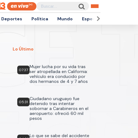
Deportes
Política
Mundo
Espectáculos
Empren
Lo Último
Mujer lucha por su vida tras
07:37
ser atropellada en California:
vehículo era conducido por
dos hermanos de 4 y 7 años
Ciudadano uruguayo fue
05:31
detenido tras intentar
sobornar a Carabineros en el
aeropuerto: ofreció 60 mil
pesos
Lo que se sabe del accidente