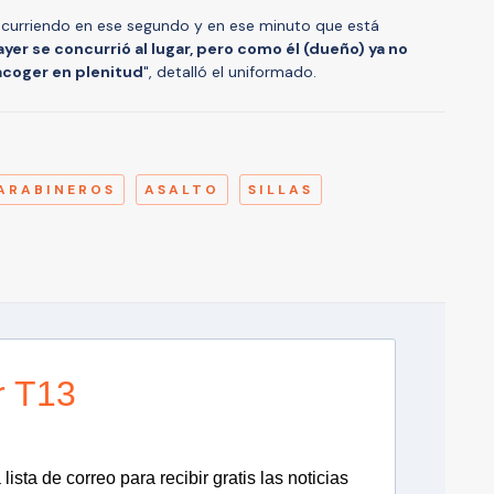
 ocurriendo en ese segundo y en ese minuto que está
 ayer se concurrió al lugar, pero como él (dueño) ya no
acoger en plenitud
", detalló el uniformado.
A
ARABINEROS
ASALTO
SILLAS
r T13
lista de correo para recibir gratis las noticias