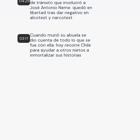
04:29
de tránsito que involucró a
José Antonio Neme: quedó en
libertad tras dar negativo en
alcotest y narcotest
Cuando murió su abuela se
03:17
dio cuenta de todo lo que se
fue con ella: hoy recorre Chile
para ayudar a otros nietos a
inmortalizar sus historias