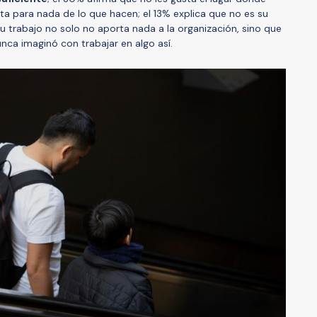
uta para nada de lo que hacen; el 13% explica que no es su
su trabajo no solo no aporta nada a la organización, sino que
nca imaginó con trabajar en algo así.