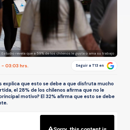
 Estudio revela que a 59% de los chilenos le gusta o ama su trabajo
 - 03:03 hrs.
Seguir a T13 en
os explica que esto se debe a que disfruta mucho
tida, el 28% de los chilenos afirma que no le
 principal motivo? El 32% afirma que esto se debe
nte.