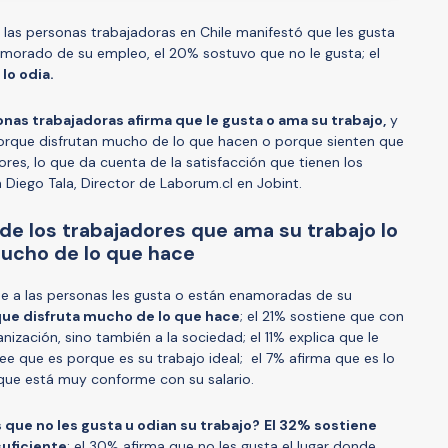
las personas trabajadoras en Chile manifestó que les gusta
namorado de su empleo, el 20% sostuvo que no le gusta; el
 lo odia.
onas trabajadoras afirma que le gusta o ama su trabajo,
y
porque disfrutan mucho de lo que hacen o porque sienten que
res, lo que da cuenta de la satisfacción que tienen los
 Diego Tala, Director de Laborum.cl en Jobint.
de los trabajadores que ama su trabajo lo
ucho de lo que hace
ue a las personas les gusta o están enamoradas de su
que disfruta mucho de lo que hace
; el 21% sostiene que con
nización, sino también a la sociedad; el 11% explica que le
ree que es porque es su trabajo ideal; el 7% afirma que es lo
 que está muy conforme con su salario.
 que no les gusta u odian su trabajo?
El 32% sostiene
suficiente
; el 30% afirma que no les gusta el lugar donde