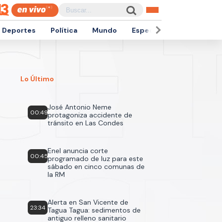
Deportes
Política
Mundo
Espectáculos
Empren
Lo Último
José Antonio Neme
00:49
protagoniza accidente de
tránsito en Las Condes
Enel anuncia corte
00:45
programado de luz para este
sábado en cinco comunas de
la RM
Alerta en San Vicente de
23:34
Tagua Tagua: sedimentos de
antiguo relleno sanitario