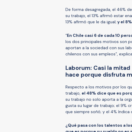
De forma desagregada, el 46% de 
su trabajo, el 13% afirmó estar e
13% afirmó que le da igual;
y el 8%
“
En Chile casi 6 de cada 10 pers
los dos principales motivos son 
aportan a la sociedad con sus labo
chilenos con sus empleos”, explica
Laborum: Casi la mitad 
hace porque disfruta m
Respecto a los motivos por los q
trabajo,
el 48% dice que es por
su trabajo no solo aporta a la orga
gusta su lugar de trabajo; el 9% c
que siempre soñó; y el 4% índica
¿Qué pasa con los talentos a los
que es porque su sueldo no es 