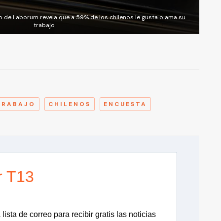
o de Laborum revela que a 59% de los chilenos le gusta o ama su
trabajo
A
TRABAJO
CHILENOS
ENCUESTA
r T13
lista de correo para recibir gratis las noticias