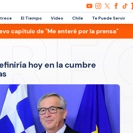
etrece
El Tiempo
Video
Chile
Te Puede Servir
evo capítulo de "Me enteré por la prensa"
efiniría hoy en la cumbre
as