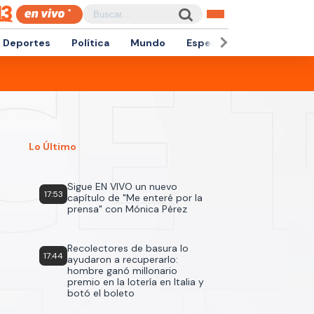
Deportes
Política
Mundo
Espectáculos
Empren
Lo Último
Sigue EN VIVO un nuevo
17:53
capítulo de "Me enteré por la
prensa" con Mónica Pérez
Recolectores de basura lo
17:44
ayudaron a recuperarlo:
hombre ganó millonario
premio en la lotería en Italia y
botó el boleto