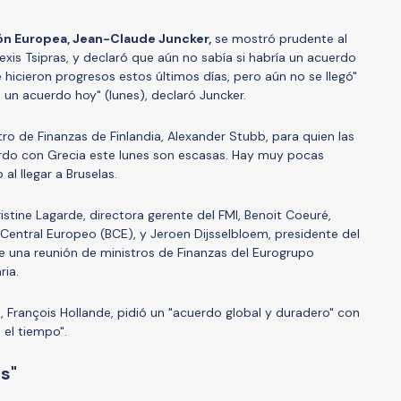
ón Europea, Jean-Claude Juncker,
se mostró prudente al
Alexis Tsipras, y declaró que aún no sabía si habría un acuerdo
 hicieron progresos estos últimos días, pero aún no se llegó"
 un acuerdo hoy" (lunes), declaró Juncker.
ro de Finanzas de Finlandia, Alexander Stubb, para quien las
erdo con Grecia este lunes son escasas. Hay muy pocas
al llegar a Bruselas.
ristine Lagarde, directora gerente del FMI, Benoit Coeuré,
Central Europeo (BCE), y Jeroen Dijsselbloem, presidente del
 una reunión de ministros de Finanzas del Eurogrupo
ria.
s, François Hollande, pidió un "acuerdo global y duradero" con
 el tiempo".
ps"