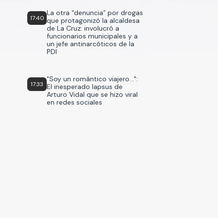
La otra “denuncia” por drogas
17:40
que protagonizó la alcaldesa
de La Cruz: involucró a
funcionarios municipales y a
un jefe antinarcóticos de la
PDI
"Soy un romántico viajero...":
17:33
El inesperado lapsus de
Arturo Vidal que se hizo viral
en redes sociales