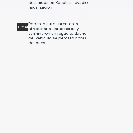
detenidos en Recoleta: evadió
fiscalización
Robaron auto, intentaron
08:34
atropellar a carabineros y
terminaron en regadío: dueño
del vehículo se percató horas
después