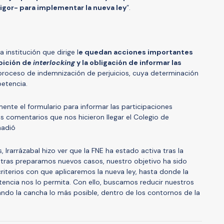
rigor- para implementar la nueva ley
”.
 institución que dirige l
e quedan acciones importantes
bición de
interlocking
y la obligación de informar las
 proceso de indemnización de perjuicios, cuya determinación
petencia.
ente el formulario para informar las participaciones
s comentarios que nos hicieron llegar el Colegio de
ñadió
Irarrázabal hizo ver que la FNE ha estado activa tras la
ientras preparamos nuevos casos, nuestro objetivo ha sido
riterios con que aplicaremos la nueva ley, hasta donde la
encia nos lo permita. Con ello, buscamos reducir nuestros
ando la cancha lo más posible, dentro de los contornos de la