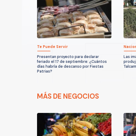
Te Puede Servir
Nacio
Presentan proyecto para declarar
Las im
feriado el 17 de septiembre: ¿Cuántos
produjo
días habría de descanso por Fiestas
Talcam
Patrias?
MÁS DE NEGOCIOS