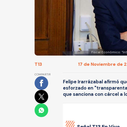
Fiscal Económico: “In
T13
17 de Noviembre de 20
COMPARTIR
Felipe Irarrázabal afirmó q
esforzado en "transparentar 
que sanciona con cárcel a l
Señal
T13 En Vivo