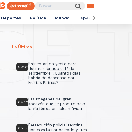
Deportes
Política
Mundo
Espectáculos
Empren
Lo Último
Presentan proyecto para
09:02
declarar feriado el 17 de
septiembre: ¿Cuántos días
habría de descanso por
Fiestas Patrias?
Las imágenes del gran
08:42
socavón que se produjo bajo
la vía férrea en Talcamávida
Persecución policial termina
08:37
con conductor baleado y tres