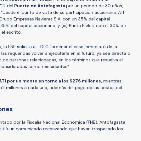
° 2 del
Puerto de Antofagasta
por un periodo de 30 años,
esde el punto de vista de su participación accionaria, ATI
i) Grupo Empresas Navieras S.A. con un 35% del capital
 35% del capital accionario; y (iii) Punta Rieles, con el 30% de
el escrito.
la FNE solicita al TDLC “ordenar el cese inmediato de la
 las requeridas volver a ejecutarla en el futuro, ya sea directa o
o de personas relacionadas, en los términos que resuelva el
 consideradas como reincidentes”.
ATI por un monto en torno a los $276 millones
, mientras
52 millones a cada una, además del pago de las costas del
ones
entado por la Fiscalía Nacional Económica (FNE), Antofagasta
) emitió un comunicado rechazando que hayan traspasado los