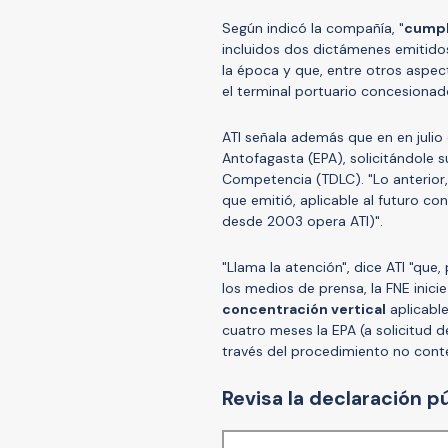
Según indicó la compañía, "
cumpl
incluidos dos dictámenes emitidos
la época y que, entre otros aspect
el terminal portuario concesionado
ATI señala además que en en julio
Antofagasta (EPA), solicitándole su
Competencia (TDLC). "Lo anterior,
que emitió, aplicable al futuro con
desde 2003 opera ATI)".
"Llama la atención", dice ATI "qu
los medios de prensa, la FNE inici
concentración vertical
aplicable
cuatro meses la EPA (a solicitud 
través del procedimiento no cont
Revisa la declaración p