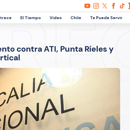
etrece
El Tiempo
Video
Chile
Te Puede Servir
to contra ATI, Punta Rieles y
rtical