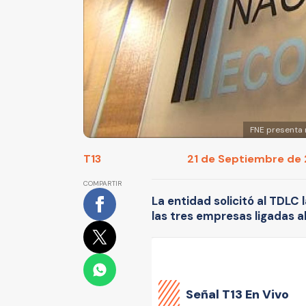
FNE presenta r
T13
21 de Septiembre de 2
COMPARTIR
La entidad solicitó al TDLC 
las tres empresas ligadas al
Señal
T13 En Vivo