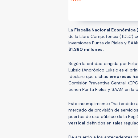
La
Fiscalía Nacional Económica 
de la Libre Competencia (TDLC) co
Inversiones Punta de Rieles y SAA
$1.380 millones.
Según la entidad dirigida por Feli
Luksic (Andrónico Luksic es el pri
declare que dichas
empresas ha
Comisión Preventiva Central (CPC)
tienen Punta Rieles y SAAM en la c
Este incumplimiento “ha tendido a 
mercado de provisión de servicios
puertos de uso público de la Regi
vertical
definidos en tales regulac
De acuerdo a los antecedentes pre