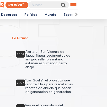
Deportes
Política
Mundo
Espectáculos
Empren
Lo Último
Alerta en San Vicente de
23:34
Tagua Tagua: sedimentos de
antiguo relleno sanitario
estarían escurriendo cerro
abajo
“Las Guelis”: el proyecto que
23:25
recorre Chile para rescatar las
recetas de abuela que pasan
de generación en generación
Revisa el pronóstico del