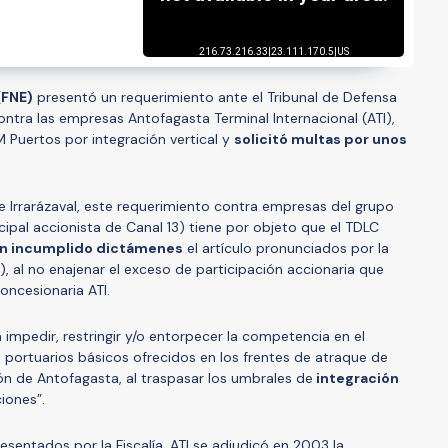
(FNE)
presentó un requerimiento ante el Tribunal de Defensa
ntra las empresas Antofagasta Terminal Internacional (ATI),
M Puertos por integración vertical y
solicitó multas por unos
pe Irrarázaval, este requerimiento contra empresas del grupo
ncipal accionista de Canal 13) tiene por objeto que el TDLC
n incumplido dictámenes
el artículo pronunciados por la
, al no enajenar el exceso de participación accionaria que
oncesionaria ATI.
impedir, restringir y/o entorpecer la competencia en el
 portuarios básicos ofrecidos en los frentes de atraque de
ón de Antofagasta, al traspasar los umbrales de
integración
iones”.
sentados por la Fiscalía, ATI se adjudicó en 2003 la