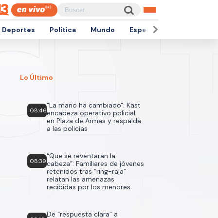
Deportes
Política
Mundo
Espectáculos
Empren
Lo Último
"La mano ha cambiado": Kast
08:46
encabeza operativo policial
en Plaza de Armas y respalda
a las policías
“Que se reventaran la
08:39
cabeza”: Familiares de jóvenes
retenidos tras “ring-raja”
relatan las amenazas
recibidas por los menores
De “respuesta clara” a