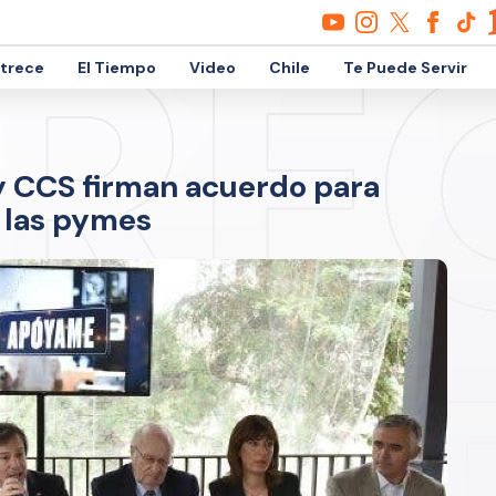
etrece
El Tiempo
Video
Chile
Te Puede Servir
y CCS firman acuerdo para
e las pymes