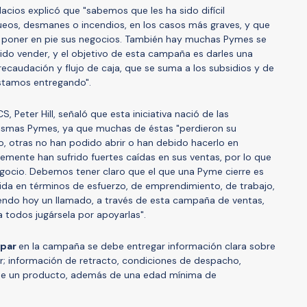
acios explicó que "sabemos que les ha sido difícil
eos, desmanes o incendios, en los casos más graves, y que
 a poner en pie sus negocios. También hay muchas Pymes se
do vender, y el objetivo de esta campaña es darles una
 recaudación y flujo de caja, que se suma a los subsidios y de
 estamos entregando".
S, Peter Hill, señaló que esta iniciativa nació de las
ismas Pymes, ya que muchas de éstas "perdieron su
jo, otras no han podido abrir o han debido hacerlo en
lemente han sufrido fuertes caídas en sus ventas, por lo que
egocio. Debemos tener claro que el que una Pyme cierre es
dida en términos de esfuerzo, de emprendimiento, de trabajo,
ndo hoy un llamado, a través de esta campaña de ventas,
 todos jugársela por apoyarlas".
ipar
en la campaña se debe entregar información clara sobre
r; información de retracto, condiciones de despacho,
de un producto, además de una edad mínima de