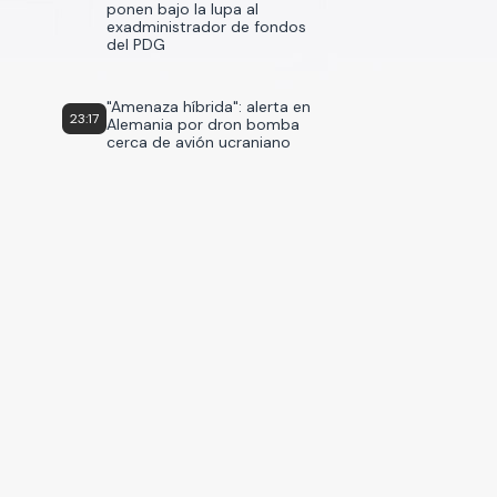
ponen bajo la lupa al
exadministrador de fondos
del PDG
"Amenaza híbrida": alerta en
23:17
Alemania por dron bomba
cerca de avión ucraniano