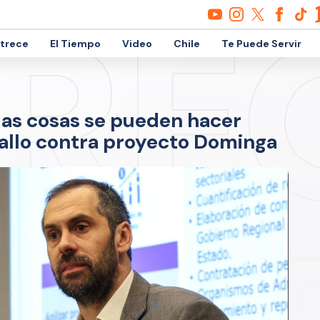
etrece
El Tiempo
Video
Chile
Te Puede Servir
las cosas se pueden hacer
 fallo contra proyecto Dominga