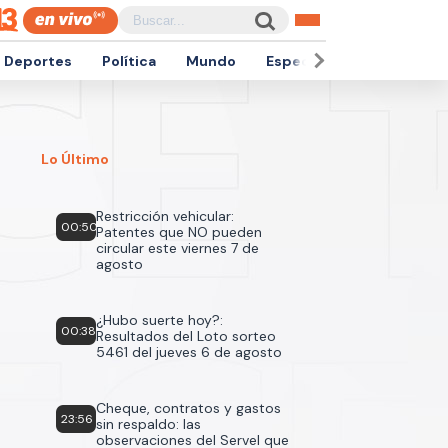
Deportes
Política
Mundo
Espectáculos
Empren
Lo Último
Restricción vehicular:
00:50
Patentes que NO pueden
circular este viernes 7 de
agosto
¿Hubo suerte hoy?:
00:38
Resultados del Loto sorteo
5461 del jueves 6 de agosto
Cheque, contratos y gastos
23:56
sin respaldo: las
observaciones del Servel que