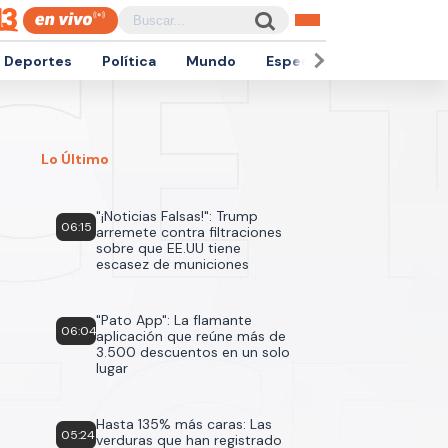
Deportes
Política
Mundo
Espectáculos
Empren
Lo Último
"¡Noticias Falsas!": Trump
06:15
arremete contra filtraciones
sobre que EE.UU tiene
escasez de municiones
"Pato App": La flamante
06:04
aplicación que reúne más de
3.500 descuentos en un solo
lugar
Hasta 135% más caras: Las
05:24
verduras que han registrado