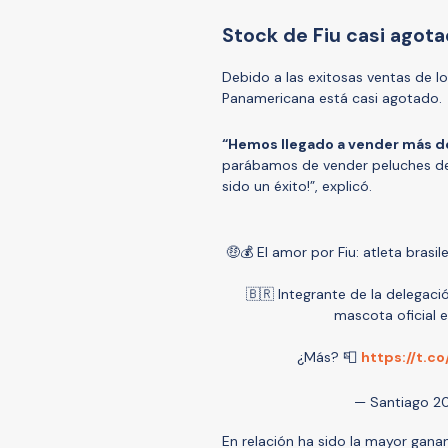
Stock de Fiu casi agot
Debido a las exitosas ventas de los
Panamericana está casi agotado.
“Hemos llegado a vender más de 
parábamos de vender peluches de F
sido un éxito!”, explicó.
🤑💰 El amor por Fiu: atleta bras
🇧🇷 Integrante de la delegaci
mascota oficial 
¿Más? 📮
https://t.
— Santiago 2
En relación ha sido la mayor gan