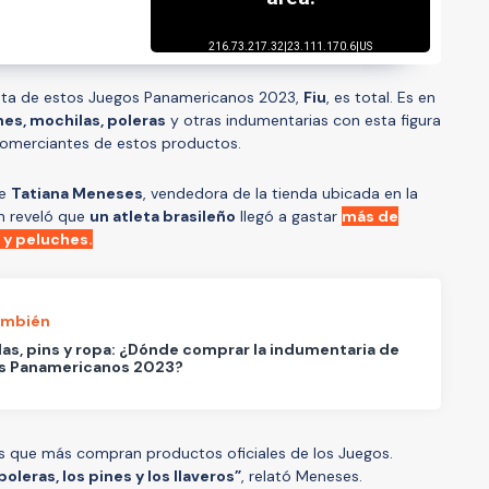
cota de estos Juegos Panamericanos 2023,
Fiu
, es total. Es en
nes, mochilas, poleras
y otras indumentarias con esta figura
omerciantes de estos productos.
ue
Tatiana Meneses
, vendedora de la tienda ubicada en la
en reveló que
un atleta brasileño
llegó a gastar
más de
 y peluches.
ambién
as, pins y ropa: ¿Dónde comprar la indumentaria de
s Panamericanos 2023?
os que más compran productos oficiales de los Juegos.
oleras, los pines y los llaveros”
, relató Meneses.