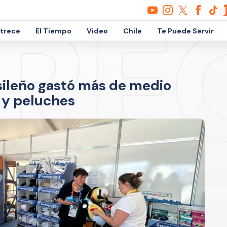
etrece
El Tiempo
Video
Chile
Te Puede Servir
asileño gastó más de medio
 y peluches