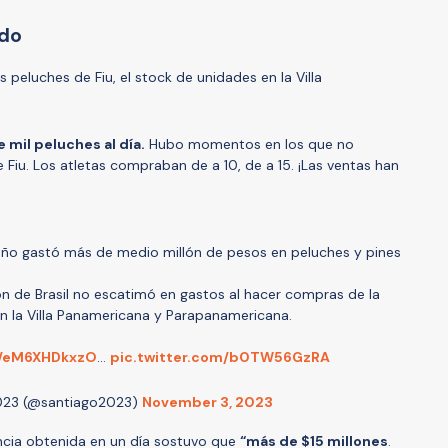
ado
 peluches de Fiu, el stock de unidades en la Villa
mil peluches al día.
Hubo momentos en los que no
iu. Los atletas compraban de a 10, de a 15. ¡Las ventas han
ileño gastó más de medio millón de pesos en peluches y pines
ón de Brasil no escatimó en gastos al hacer compras de la
en la Villa Panamericana y Parapanamericana.
co/eM6XHDkxzO
…
pic.twitter.com/b0TW56GzRA
023 (@santiago2023)
November 3, 2023
ancia obtenida en un día sostuvo que
“más de $15 millones
.