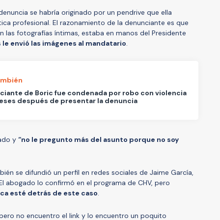
 denuncia se habría originado por un pendrive que ella
tica profesional. El razonamiento de la denunciante es que
on las fotografías íntimas, estaba en manos del Presidente
s le envió las imágenes al mandatario
.
ambién
iante de Boric fue condenada por robo con violencia
eses después de presentar la denuncia
gado y
“no le pregunto más del asunto porque no soy
bién se difundió un perfil en redes sociales de Jaime García,
 El abogado lo confirmó en el programa de CHV, pero
ica esté detrás de este caso
.
 pero no encuentro el link y lo encuentro un poquito