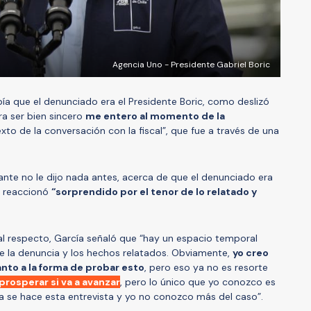
Agencia Uno - Presidente Gabriel Boric
bía que el denunciado era el Presidente Boric, como deslizó
a ser bien sincero
me entero al momento de la
xto de la conversación con la fiscal”, que fue a través de una
ante no le dijo nada antes, acerca de que el denunciado era
se reaccionó
“sorprendido por el tenor de lo relatado y
 al respecto, García señaló que “hay un espacio temporal
e la denuncia y los hechos relatados. Obviamente,
yo creo
anto a la forma de probar esto
, pero eso ya no es resorte
prosperar si va a avanzar
, pero lo único que yo conozco es
a se hace esta entrevista y yo no conozco más del caso”.