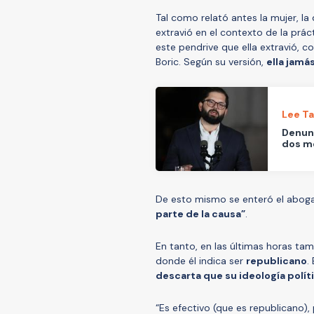
Tal como relató antes la mujer, la
extravió en el contexto de la prác
este pendrive que ella extravió, c
Boric. Según su versión,
ella jamá
Lee T
Denunc
dos m
De esto mismo se enteró el abo
parte de la causa”
.
En tanto, en las últimas horas tam
donde él indica ser
republicano
.
descarta que su ideología polít
“Es efectivo (que es republicano),