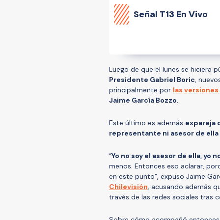
Señal
T13 En Vivo
Luego de que el lunes se hiciera 
Presidente Gabriel Boric
, nuevos
principalmente por
las versione
Jaime García Bozzo
.
Este último es además
expareja 
representante ni asesor de ella 
“
Yo no soy el asesor de ella, yo 
menos. Entonces eso aclarar, por
en este punto”, expuso Jaime Gar
Chilevisión
, acusando además que
través de las redes sociales tras
Sobre cómo acompañó entonces a l