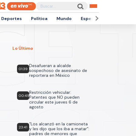
Deportes
Política
Mundo
Espectáculos
Empren
Lo Último
Desafueran a alcalde
01:39
sospechoso de asesinato de
reportera en México
Restricción vehicular:
00:49
Patentes que NO pueden
circular este jueves 6 de
agosto
“Los alcanzó en la camioneta
23:41
y les dijo que los iba a matar”:
padres de menores que