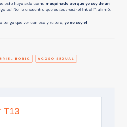
que esto haya sido como
maquinado porque yo soy de un
algo así. No, lo encuentro que es
too much
el link ahí”, afirmó.
 tenga que ver con eso y reitero,
yo no soy el
A
BRIEL BORIC
ACOSO SEXUAL
r T13