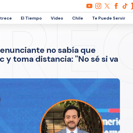
etrece
El Tiempo
Video
Chile
Te Puede Servir
enunciante no sabía que
 y toma distancia: "No sé si va