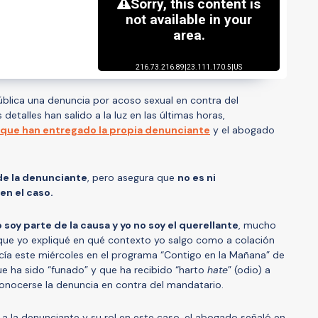
pública una denuncia por acoso sexual en contra del
 detalles han salido a la luz en las últimas horas,
s que han entregado la propia denunciante
y el abogado
de la denunciante
, pero asegura que
no es ni
en el caso.
no soy parte de la causa y yo no soy el querellante
, mucho
que yo expliqué en qué contexto yo salgo como a colación
cía este miércoles en el programa “Contigo en la Mañana” de
 ha sido “funado” y que ha recibido “harto
hate
” (odio) a
 conocerse la denuncia en contra del mandatario.
a denunciante y su rol en este caso, el abogado señaló en