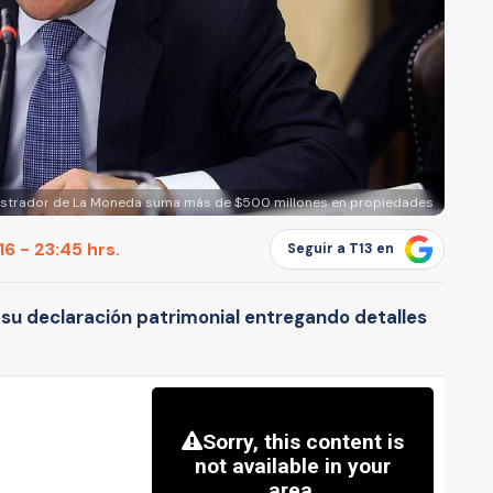
strador de La Moneda suma más de $500 millones en propiedades
6 - 23:45 hrs.
Seguir a T13 en
 su declaración patrimonial entregando detalles