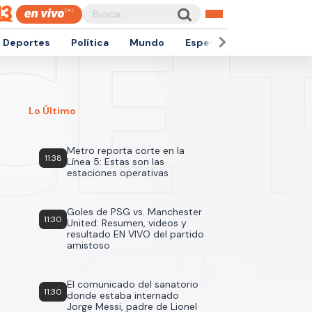
Deportes
Política
Mundo
Espectáculos
Empren
Lo Último
Metro reporta corte en la
11:38
Línea 5: Estas son las
estaciones operativas
Goles de PSG vs. Manchester
11:30
United: Resumen, videos y
resultado EN VIVO del partido
amistoso
El comunicado del sanatorio
11:30
donde estaba internado
Jorge Messi, padre de Lionel