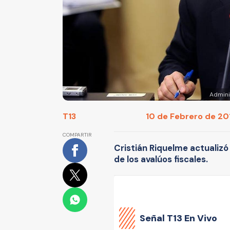
Admini
T13
10 de Febrero de 201
COMPARTIR
Cristián Riquelme actualizó
de los avalúos fiscales.
Señal
T13 En Vivo