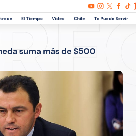
etrece
El Tiempo
Video
Chile
Te Puede Servir
oneda suma más de $500