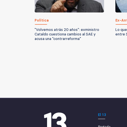
Política
Ex-An
"Volvemos atrás 20 años": exministro
Lo que
Cataldo cuestiona cambios al SAE y
entre 
acusa una "contrarreforma"
El 13
Portada