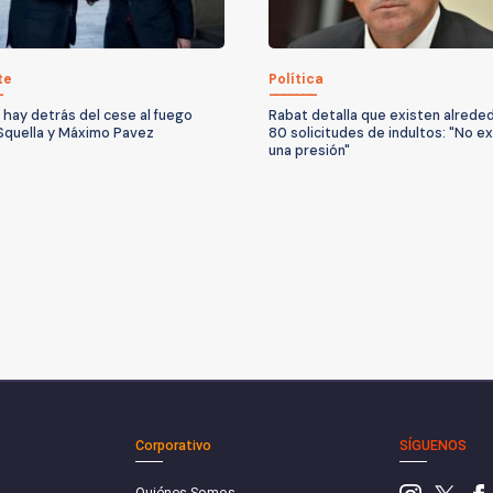
te
Política
 hay detrás del cese al fuego
Rabat detalla que existen alrede
Squella y Máximo Pavez
80 solicitudes de indultos: "No ex
una presión"
Corporativo
SÍGUENOS
Quiénes Somos