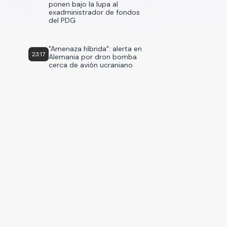
ponen bajo la lupa al
exadministrador de fondos
del PDG
"Amenaza híbrida": alerta en
23:17
Alemania por dron bomba
cerca de avión ucraniano