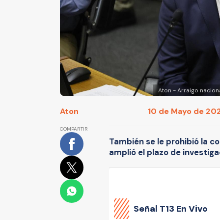
Aton - Arraigo nacion
Aton
10 de Mayo de 2026
COMPARTIR
También se le prohibió la c
amplió el plazo de investiga
Señal
T13 En Vivo