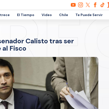
etrece
El Tiempo
Video
Chile
Te Puede Servir
senador Calisto tras ser
 al Fisco