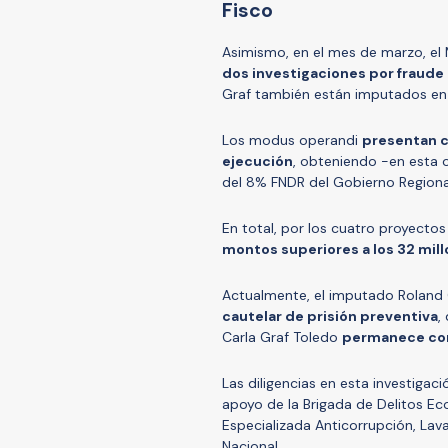
Fisco
Asimismo, en el mes de marzo, el M
dos investigaciones por fraude 
Graf también están imputados en 
Los modus operandi
presentan c
ejecución
, obteniendo -en esta 
del 8% FNDR del Gobierno Regiona
En total, por los cuatro proyecto
montos superiores a los 32 mil
Actualmente, el imputado Rolan
cautelar de prisión preventiva
,
Carla Graf Toledo
permanece con 
Las diligencias en esta investigaci
apoyo de la Brigada de Delitos Eco
Especializada Anticorrupción, Lava
Nacional.