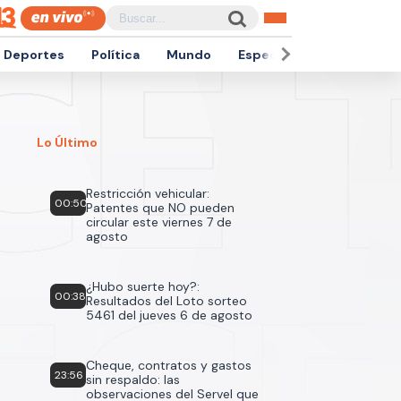
Deportes
Política
Mundo
Espectáculos
Empren
Lo Último
Restricción vehicular:
00:50
Patentes que NO pueden
circular este viernes 7 de
agosto
¿Hubo suerte hoy?:
00:38
Resultados del Loto sorteo
5461 del jueves 6 de agosto
Cheque, contratos y gastos
23:56
sin respaldo: las
observaciones del Servel que