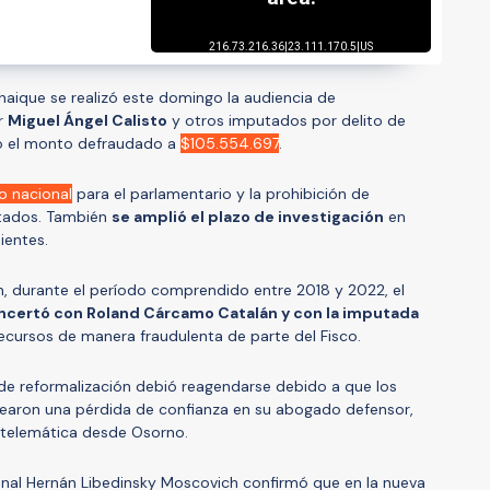
aique se realizó este domingo la audiencia de
or
Miguel Ángel Calisto
y otros imputados por delito de
lizó el monto defraudado a
$105.554.697
.
go nacional
para el parlamentario y la prohibición de
tados. También
se amplió el plazo de investigación
en
ientes.
én, durante el período comprendido entre 2018 y 2022, el
oncertó con Roland Cárcamo Catalán y con la imputada
ecursos de manera fraudulenta de parte del Fisco.
a de reformalización debió reagendarse debido a que los
earon una pérdida de confianza en su abogado defensor,
telemática desde Osorno.
gional Hernán Libedinsky Moscovich confirmó que en la nueva