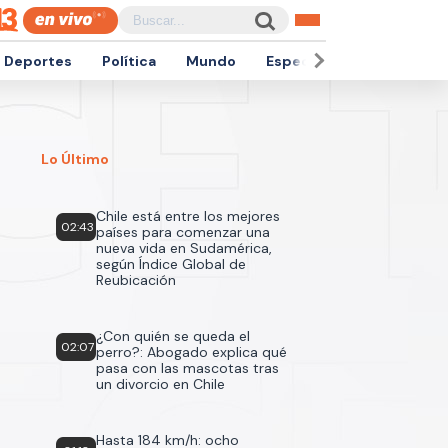
Deportes
Política
Mundo
Espectáculos
Empren
Lo Último
Chile está entre los mejores
02:43
países para comenzar una
nueva vida en Sudamérica,
según Índice Global de
Reubicación
¿Con quién se queda el
02:07
perro?: Abogado explica qué
pasa con las mascotas tras
un divorcio en Chile
Hasta 184 km/h: ocho