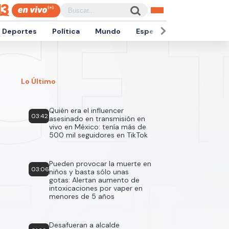
Deportes
Política
Mundo
Espectáculos
Empren
Lo Último
Quién era el influencer
03:42
asesinado en transmisión en
vivo en México: tenía más de
500 mil seguidores en TikTok
Pueden provocar la muerte en
03:06
niños y basta sólo unas
gotas: Alertan aumento de
intoxicaciones por vaper en
menores de 5 años
Desafueran a alcalde