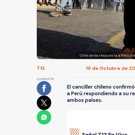
Chile envía respuesta a Perú tr
T13
19 de Octubre de 201
COMPARTIR
El canciller chileno confir
a Perú respondiendo a su re
ambos países.
Señal
T13 En Vivo