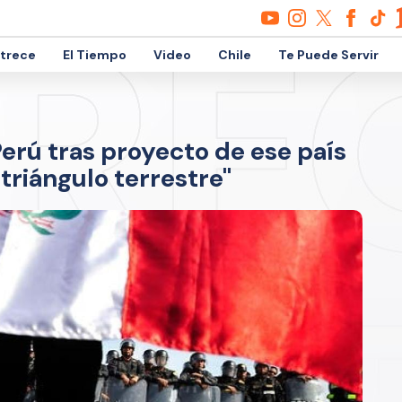
etrece
El Tiempo
Video
Chile
Te Puede Servir
Perú tras proyecto de ese país
triángulo terrestre"