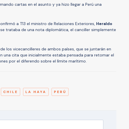
omando cartas en el asunto y ya hizo llegar a Perú una
onfirmó a T13 el ministro de Relaciones Exteriores,
Heraldo
 se trataba de una nota diplomática, el canciller simplemente
de los vicecancilleres de ambos países, que se juntarán en
n una cita que inicialmente estaba pensada para retomar el
ones por el diferendo sobre el límite marítimo.
A
CHILE
LA HAYA
PERÚ