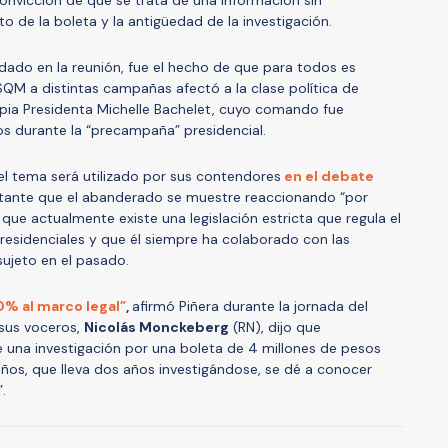
o de la boleta y la antigüedad de la investigación.
do en la reunión, fue el hecho de que para todos es
SQM a distintas campañas afectó a la clase política de
ropia Presidenta Michelle Bachelet, cuyo comando fue
s durante la “precampaña” presidencial.
el tema será utilizado por sus contendores
en el debate
tante que el abanderado se muestre reaccionando “por
r que actualmente existe una legislación estricta que regula el
residenciales y que él siempre ha colaborado con las
 sujeto en el pasado.
0% al marco legal”
,
afirmó Piñera durante la jornada del
sus voceros,
Nicolás Monckeberg
(RN), dijo que
 una investigación por una boleta de 4 millones de pesos
ños, que lleva dos años investigándose, se dé a conocer
.