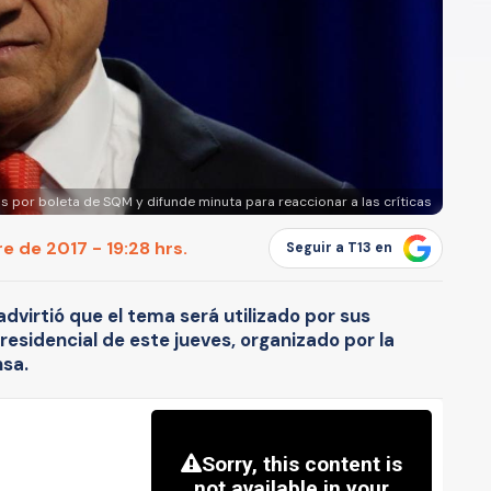
 por boleta de SQM y difunde minuta para reaccionar a las críticas
 de 2017 - 19:28 hrs.
Seguir a T13 en
advirtió que el tema será utilizado por sus
esidencial de este jueves, organizado por la
nsa.