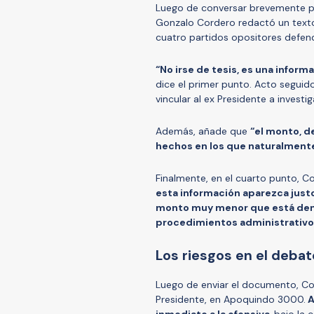
Luego de conversar brevemente po
Gonzalo Cordero redactó un texto
cuatro partidos opositores defender
“No irse de tesis, es una inform
dice el primer punto. Acto seguid
vincular al ex Presidente a investi
Además, añade que
“el monto, d
hechos en los que naturalmente
Finalmente, en el cuarto punto, 
esta información aparezca justo
monto muy menor que está dentr
procedimientos administrativ
Los riesgos en el debat
Luego de enviar el documento, Cor
Presidente, en Apoquindo 3000.
A
inmediato a la ofensiva,
bajo la 