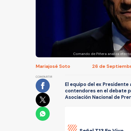
Comando de Piñera analiza efectos
Mariajosé Soto
26 de Septiembre
COMPARTIR
El equipo del ex Presidente 
contendores en el debate pr
Asociación Nacional de Pre
Señal
T13 En Vivo