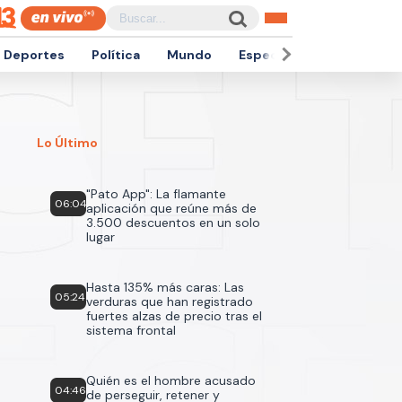
Deportes
Política
Mundo
Espectáculos
Empren
Lo Último
"Pato App": La flamante
06:04
aplicación que reúne más de
3.500 descuentos en un solo
lugar
Hasta 135% más caras: Las
05:24
verduras que han registrado
fuertes alzas de precio tras el
sistema frontal
Quién es el hombre acusado
04:46
de perseguir, retener y