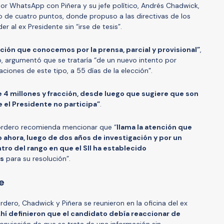
r WhatsApp con Piñera y su jefe político, Andrés Chadwick,
 de cuatro puntos, donde propuso a las directivas de los
 al ex Presidente sin “irse de tesis”.
ación que conocemos por la prensa, parcial y provisional”
,
o, argumentó que se trataría “de un nuevo intento por
gaciones de este tipo, a 55 días de la elección”.
e 4 millones y fracción, desde luego que sugiere que son
 el Presidente no participa”
.
Cordero recomienda mencionar que “
llama la atención que
 ahora, luego de dos años de investigación y por un
o del rango en que el SII ha establecido
os
para su resolución”.
e
dero, Chadwick y Piñera se reunieron en la oficina del ex
hí definieron que el candidato debía reaccionar de
convicción de que se trata de una información sin