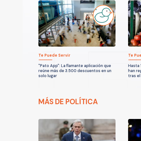
Te Puede Servir
Te Pue
"Pato App": La flamante aplicación que
Hasta 
reúne más de 3.500 descuentos en un
han re
solo lugar
tras el
MÁS DE POLÍTICA