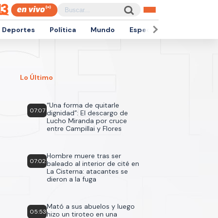
Deportes
Política
Mundo
Espectáculos
Empren
Lo Último
“Una forma de quitarle
07:07
dignidad”: El descargo de
Lucho Miranda por cruce
entre Campillai y Flores
Hombre muere tras ser
07:02
baleado al interior de cité en
La Cisterna: atacantes se
dieron a la fuga
Mató a sus abuelos y luego
05:53
hizo un tiroteo en una