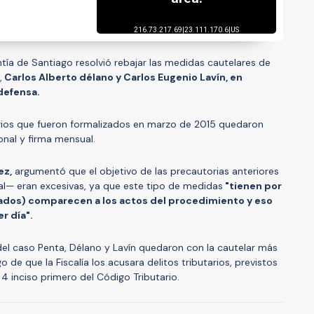
ntía de Santiago resolvió rebajar las medidas cautelares de
,
Carlos Alberto délano y Carlos Eugenio Lavín, en
 defensa.
rios que fueron formalizados en marzo de 2015 quedaron
onal y firma mensual.
ez,
argumentó que el objetivo de las precautorias anteriores
al— eran excesivas, ya que este tipo de medidas
"tienen por
ados) comparecen a los actos del procedimiento y eso
r día".
del caso Penta, Délano y Lavín quedaron con la cautelar más
 de que la Fiscalía los acusara delitos tributarios, previstos
 4 inciso primero del Código Tributario.