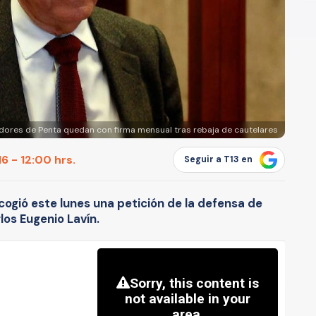
dores de Penta quedan con firma mensual tras rebaja de cautelares
6 - 12:00 hrs.
Seguir a T13 en
cogió este lunes una petición de la defensa de
los Eugenio Lavín.